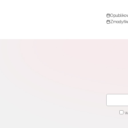
Opublikow
Zmodyfik
W