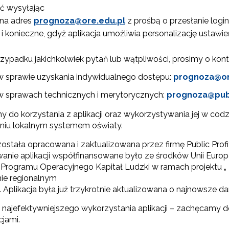
rządzanie oświatą w samorządach – Etap II"
ć wysyłając
 na adres
prognoza@ore.edu.pl
z prośbą o przesłanie login
ewsletter ORE
I etap projektu (2018–2023)"
e i konieczne, gdyż aplikacja umożliwia personalizację ustaw
.
isz się i bądź na bieżąco z najnowszymi informacjami
I etap projektu (2016–2018)"
zkoleniach i programach.
zypadku jakichkolwiek pytań lub wątpliwości, prosimy o kon
es e-mail:
Projekty konkursowe"
w sprawie uzyskania indywidualnego dostępu:
prognoza@or
w sprawach technicznych i merytorycznych:
prognoza@publ
do korzystania z aplikacji oraz wykorzystywania jej w codzi
yrażam zgodę na przetwarzanie moich danych osobowych przez ORE w
ach marketingowych.
aniu lokalnym systemem oświaty.
została opracowana i zaktualizowana przez firmę Public Profi
Zapisuję się
anie aplikacji współfinansowane było ze środków Unii Europ
Programu Operacyjnego Kapitał Ludzki w ramach projektu „ D
ie regionalnym
. Aplikacja była już trzykrotnie aktualizowana o najnowsze 
k najefektywniejszego wykorzystania aplikacji – zachęcamy 
cjami.