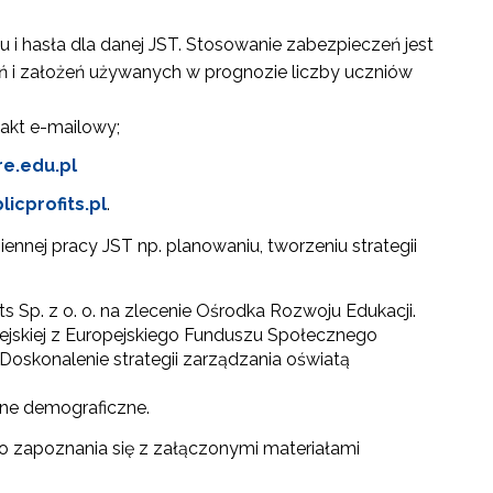
u i hasła dla danej JST. Stosowanie zabezpieczeń jest
ień i założeń używanych w prognozie liczby uczniów
takt e-mailowy;
e.edu.pl
icprofits.pl
.
ennej pracy JST np. planowaniu, tworzeniu strategii
ts Sp. z o. o. na zlecenie Ośrodka Rozwoju Edukacji.
ejskiej z Europejskiego Funduszu Społecznego
oskonalenie strategii zarządzania oświatą
dane demograficzne.
do zapoznania się z załączonymi materiałami