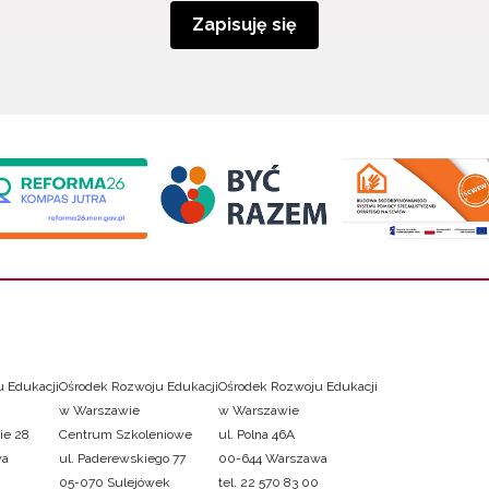
Zapisuję się
 Edukacji
Ośrodek Rozwoju Edukacji
Ośrodek Rozwoju Edukacji
w Warszawie
w Warszawie
ie 28
Centrum Szkoleniowe
ul. Polna 46A
wa
ul. Paderewskiego 77
00-644 Warszawa
05-070 Sulejówek
tel. 22 570 83 00