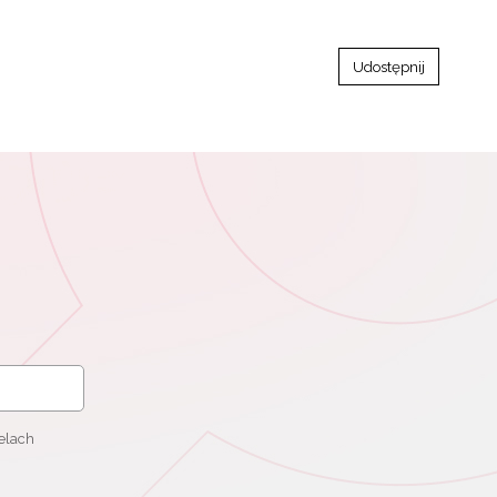
Udostępnij
elach