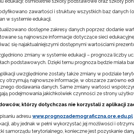
u edukacji; ośmioletnie szkoły podstawowe oraz szkoły p
dyfikowano zawartości i strukturę wszystkich baz danych (
Wspieranie tworzenia szkół ćwiczeń"
an w systemie edukacji.
tualizowano dostępne zakresy danych poprzez dodanie warto
"Tworzenie programów nauczania"
towane są najnowsze informacje dotyczące sieci edukacyjn
iwać się najaktualniejszymi dostępnymi wartościami prezent
ględniono zmiany w systemie edukacji – prognoza liczby uc
Weryfikacja i odbiór zestawów narzędzi edukacyjnych"
łach podstawowych. Dzięki temu prognoza będzie miała bardz
likacji uwzględnione zostały także zmiany w podziale terytor
Weryfikacja i odbiór produktów projektów konkursowych z Działania 2.14"
cy otrzymują najnowsze informacje, w obszarze zarówno eduka
znego dodawania danych. Same zmiany wartości współczy
ają podejmowania jakichkolwiek czynności ze strony użytko
Wsparcie nauczycieli w prowadzeniu kształcenia na odległość"
owców, którzy dotychczas nie korzystali z aplikacji 
pisaniu adresu
www.prognozademograficzna.ore.edu.pl
"Wspomaganie szkół w rozwoju"
ikacji, aby jednak w pełni wykorzystać jej możliwości i otrz
tki samorządu terytorialnego, konieczne jest pozyskanie dan