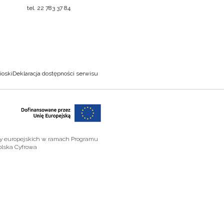
tel. 22 783 37 84
ioski
Deklaracja dostępności serwisu
zy europejskich w ramach Programu
olska Cyfrowa