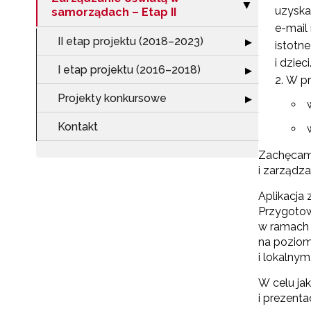
Zwiń sekcję "Za
▶
uzyska
samorządach – Etap II
e-mail
N
II etap projektu (2018–2023)
Rozwiń sekcję "I
▶
istotn
i dzieci
Zap
I etap projektu (2016–2018)
Rozwiń sekcję "
▶
o s
W pr
Projekty konkursowe
Adr
Rozwiń sekcję "
▶
Kontakt
Zachęcamy 
W
cel
i zarządz
Aplikacja 
Przygotow
w ramach 
na poziom
i lokalnym
W celu ja
i prezenta