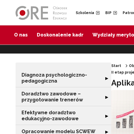
Przejdź do Nawigacji
Przejdź do stopki
Przejdź do treści artykułu
Szkolenia
BIP
Patro
O nas
Doskonalenie kadr
Wydziały meryt
Start
Ob
II etap pro
Diagnoza psychologiczno-
Rozwiń sekcję 
▶
pedagogiczna
Aplik
Doradztwo zawodowe –
Rozwiń sekcję 
▶
przygotowanie trenerów
Efektywne doradztwo
Rozwiń sekcję 
▶
edukacyjno-zawodowe
Opracowanie modelu SCWEW
Rozwiń sekcję
▶