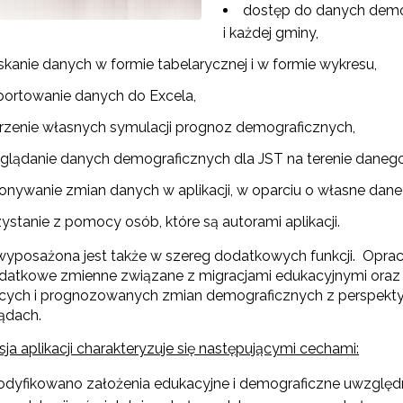
dostęp do danych demog
i każdej gminy,
Partnerstwo na rzecz kształcenia zawodowego"
skanie danych w formie tabelarycznej i w formie wykresu,
"Przywództwo"
portowanie danych do Excela,
rzenie własnych symulacji prognoz demograficznych,
"Pilotażowe wdrożenie modelu SCWEW"
glądanie danych demograficznych dla JST na terenie danego
onywanie zmian danych w aplikacji, w oparciu o własne dane 
zkolenia i doradztwo dla kadr edukacji włączającej"
ystanie z pomocy osób, które są autorami aplikacji.
 wyposażona jest także w szereg dodatkowych funkcji. Opr
Szkolenia i doradztwo dla kadr poradnictwa psychologiczno-pedagogiczne
odatkowe zmienne związane z migracjami edukacyjnymi oraz 
ych i prognozowanych zmian demograficznych z perspekty
ądach.
worzenie e-materiałów dydaktycznych do kształcenia ogólnego – Etap I, II i 
a aplikacji charakteryzuje się następującymi cechami:
dyfikowano założenia edukacyjne i demograficzne uwzględni
"Tworzenie e-zasobów do kształcenia zawodowego"