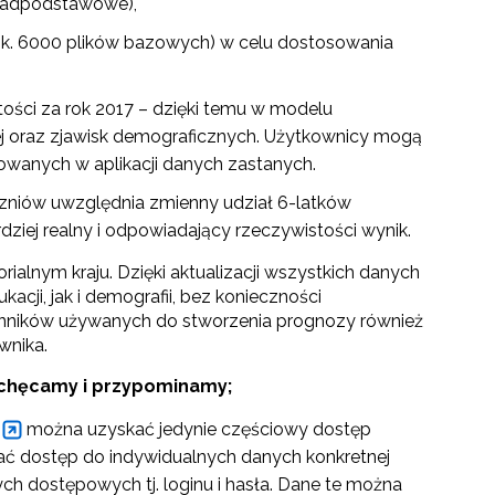
onadpodstawowe),
ok. 6000 plików bazowych) w celu dostosowania
ści za rok 2017 – dzięki temu w modelu
ej oraz zjawisk demograficznych. Użytkownicy mogą
owanych w aplikacji danych zastanych.
zniów uwzględnia zmienny udział 6-latków
iej realny i odpowiadający rzeczywistości wynik.
ialnym kraju. Dzięki aktualizacji wszystkich danych
cji, jak i demografii, bez konieczności
nników używanych do stworzenia prognozy również
wnika.
zachęcamy i przypominamy;
można uzyskać jedynie częściowy dostęp
ymać dostęp do indywidualnych danych konkretnej
ych dostępowych tj. loginu i hasła. Dane te można