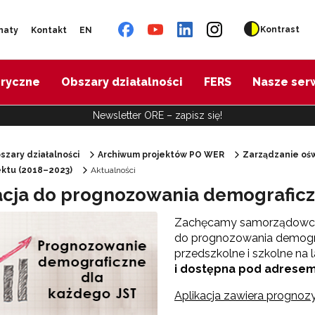
Kontrast
naty
Kontakt
EN
oryczne
Obszary działalności
FERS
Nasze ser
Newsletter ORE – zapisz się!
szary działalności
Archiwum projektów PO WER
Zarządzanie ośw
jektu (2018–2023)
Aktualności
"Diagnoza psychologiczno-pedagogiczna"
acja do prognozowania demograficz
Zachęcamy samorządowców d
"Doradztwo zawodowe – przygotowanie trenerów"
do prognozowania demogra
przedszkolne i szkolne na 
i dostępna pod adrese
"Efektywne doradztwo edukacyjno-zawodowe"
Aplikacja zawiera prognozy
 "Opracowanie modelu SCWEW"