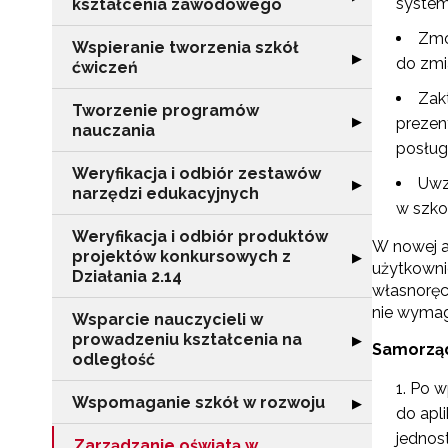
system
kształcenia zawodowego
Zmo
Wspieranie tworzenia szkół
Rozwiń sekcję "
▶
do zmi
ćwiczeń
Zak
Tworzenie programów
Rozwiń sekcję 
▶
prezen
nauczania
posług
Weryfikacja i odbiór zestawów
Uwz
Rozwiń sekcję "
▶
narzędzi edukacyjnych
w szko
Weryfikacja i odbiór produktów
W nowej ap
projektów konkursowych z
Rozwiń sekcję "
▶
użytkowni
Działania 2.14
własnoręc
nie wymag
Wsparcie nauczycieli w
prowadzeniu kształcenia na
Rozwiń sekcję "
▶
Samorząd
odległość
Po w
Wspomaganie szkół w rozwoju
Rozwiń sekcję 
▶
do apl
jednos
Zarządzanie oświatą w