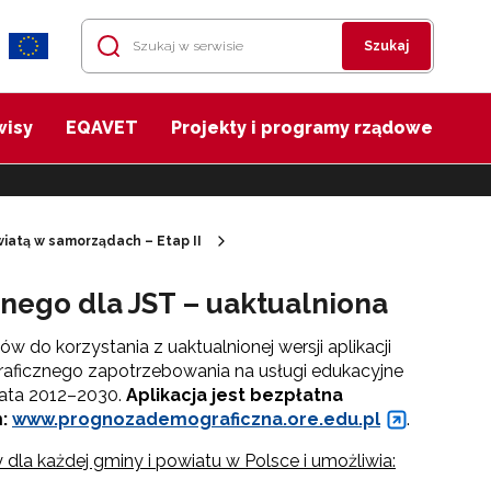
Szukaj
wisy
EQAVET
Projekty i programy rządowe
iatą w samorządach – Etap II
nego dla JST – uaktualniona
o korzystania z uaktualnionej wersji aplikacji
ficznego zapotrzebowania na usługi edukacyjne
lata 2012–2030.
Aplikacja jest bezpłatna
m:
www.prognozademograficzna.ore.edu.pl
.
 dla każdej gminy i powiatu w Polsce i umożliwia: