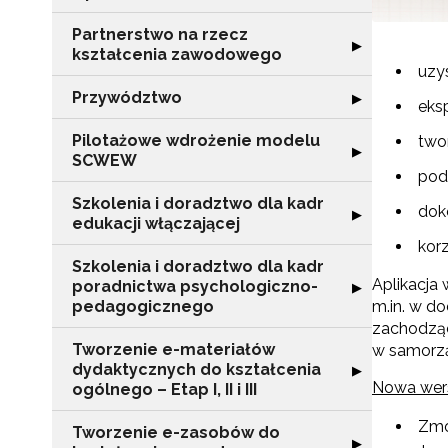
Partnerstwo na rzecz
Rozwiń sekcję "
▶
kształcenia zawodowego
uzy
Przywództwo
Rozwiń sekcję 
▶
eks
Pilotażowe wdrożenie modelu
two
Rozwiń sekcję 
▶
SCWEW
pod
Szkolenia i doradztwo dla kadr
dok
Rozwiń sekcję "S
▶
edukacji włączającej
korz
Szkolenia i doradztwo dla kadr
Aplikacja
poradnictwa psychologiczno-
Rozwiń sekcję "
▶
m.in. w d
pedagogicznego
zachodząc
Tworzenie e-materiałów
w samorz
dydaktycznych do kształcenia
Rozwiń sekcję "T
▶
Nowa wersj
ogólnego – Etap I, II i III
Zmo
Tworzenie e-zasobów do
Rozwiń sekcję 
▶