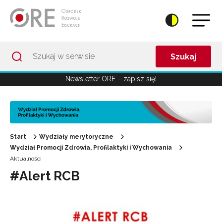
Przejdź do Nawigacji
Przejdź do stopki
Przejdź do treści artykułu
Szukaj
Newsletter ORE – zapisz się!
Start
Wydziały merytoryczne
Wydział Promocji Zdrowia, Profilaktyki i Wychowania
Aktualności
#Alert RCB