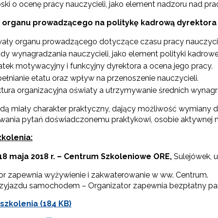
rządzanie oświatą w samorządach – Etap II"
ski o ocenę pracy nauczycieli, jako element nadzoru nad prac
w organu prowadzącego na politykę kadrową dyrektora
I etap projektu (2018–2023)"
ały organu prowadzącego dotyczące czasu pracy nauczycieli
etap projektu (2016–2018)"
dy wynagradzania nauczycieli, jako element polityki kadrowe
tek motywacyjny i funkcyjny dyrektora a ocena jego pracy.
ełnianie etatu oraz wpływ na przenoszenie nauczycieli.
ktura organizacyjna oświaty a utrzymywanie średnich wynagr
ędą miały charakter praktyczny, dający możliwość wymiany d
wania pytań doświadczonemu praktykowi, osobie aktywnej na p
kolenia:
18 maja 2018 r. – Centrum Szkoleniowe ORE,
Sulejówek, 
Pilotaż dla samorządów"
or zapewnia wyżywienie i zakwaterowanie w ww. Centrum.
rzyjazdu samochodem – Organizator zapewnia bezpłatny park
szkolenia (184 KB)