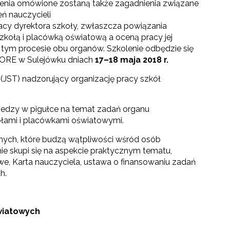
lenia omówione zostaną także zagadnienia związane
ń nauczycieli
cy dyrektora szkoły, zwłaszcza powiązania
ołą i placówką oświatową a oceną pracy jej
 tym procesie obu organów. Szkolenie odbędzie się
ORE w Sulejówku dniach
17–18 maja 2018 r.
(JST) nadzorujący organizację pracy szkół
iedzy w pigułce na temat zadań organu
ołami i placówkami oświatowymi.
nych, które budzą wątpliwości wśród osób
go"
nie skupi się na aspekcie praktycznym tematu,
, Karta nauczyciela, ustawa o finansowaniu zadań
h.
III"
światowych