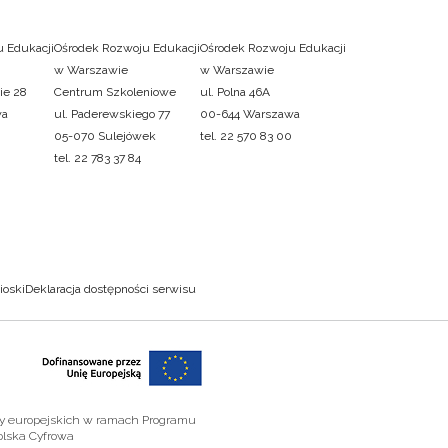
 Edukacji
Ośrodek Rozwoju Edukacji
Ośrodek Rozwoju Edukacji
w Warszawie
w Warszawie
ie 28
Centrum Szkoleniowe
ul. Polna 46A
wa
ul. Paderewskiego 77
00-644 Warszawa
05-070 Sulejówek
tel. 22 570 83 00
tel. 22 783 37 84
ioski
Deklaracja dostępności serwisu
zy europejskich w ramach Programu
olska Cyfrowa