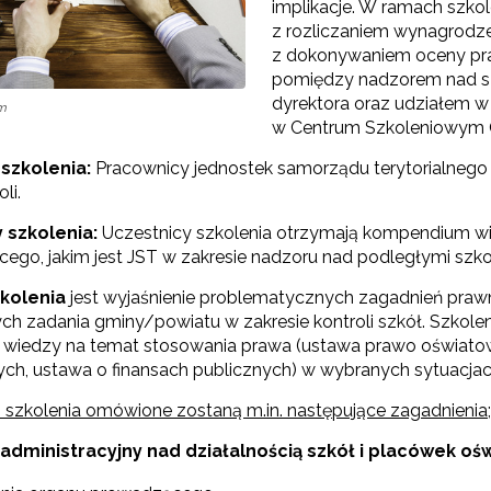
implikacje. W ramach szko
z rozliczaniem wynagrodze
Partnerstwo na rzecz kształcenia zawodowego"
z dokonywaniem oceny pra
pomiędzy nadzorem nad szk
dyrektora oraz udziałem w
"Przywództwo"
om
w Centrum Szkoleniowym 
"Pilotażowe wdrożenie modelu SCWEW"
 szkolenia:
Pracownicy jednostek samorządu terytorialnego 
li.
y szkolenia:
Uczestnicy szkolenia otrzymają kompendium w
zkolenia i doradztwo dla kadr edukacji włączającej"
ego, jakim jest JST w zakresie nadzoru nad podległymi szk
kolenia
jest wyjaśnienie problematycznych zagadnień praw
Szkolenia i doradztwo dla kadr poradnictwa psychologiczno-pedagogiczne
ych zadania gminy/powiatu w zakresie kontroli szkół. Szkole
 wiedzy na temat stosowania prawa (ustawa prawo oświatowe
ch, ustawa o finansach publicznych) w wybranych sytuacjac
worzenie e-materiałów dydaktycznych do kształcenia ogólnego – Etap I, II i 
szkolenia omówione zostaną m.in. następujące zagadnienia;
 administracyjny nad działalnością szkół i placówek o
"Tworzenie e-zasobów do kształcenia zawodowego"