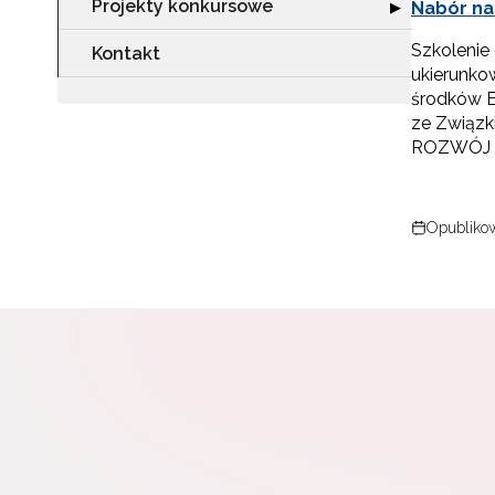
Projekty konkursowe
Rozwiń sekcję "
▶
Nabór na
Szkolenie
Kontakt
ukierunko
środków E
ze Związk
ROZWÓJ n
Opubliko