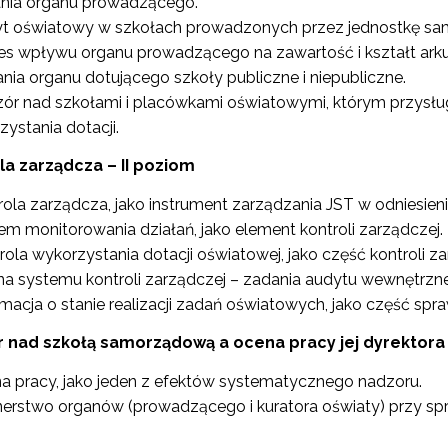
nia organu prowadzącego.
t oświatowy w szkołach prowadzonych przez jednostkę sam
es wpływu organu prowadzącego na zawartość i kształt arkus
Wspieranie tworzenia szkół ćwiczeń"
nia organu dotującego szkoły publiczne i niepubliczne.
ór nad szkołami i placówkami oświatowymi, którym przysługu
"Tworzenie programów nauczania"
zystania dotacji.
la zarządcza – II poziom
Weryfikacja i odbiór zestawów narzędzi edukacyjnych"
ola zarządcza, jako instrument zarządzania JST w odniesieni
em monitorowania działań, jako element kontroli zarządczej.
rola wykorzystania dotacji oświatowej, jako część kontroli za
Weryfikacja i odbiór produktów projektów konkursowych z Działania 2.14"
a systemu kontroli zarządczej – zadania audytu wewnętrzn
rmacja o stanie realizacji zadań oświatowych, jako część sp
Wsparcie nauczycieli w prowadzeniu kształcenia na odległość"
ór nad szkołą samorządową a ocena pracy jej dyrektora
a pracy, jako jeden z efektów systematycznego nadzoru.
"Wspomaganie szkół w rozwoju"
nerstwo organów (prowadzącego i kuratora oświaty) przy s