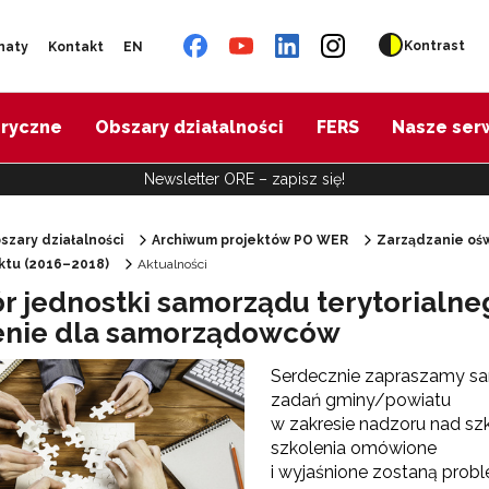
Kontrast
naty
Kontakt
EN
oryczne
Obszary działalności
FERS
Nasze ser
Newsletter ORE – zapisz się!
szary działalności
Archiwum projektów PO WER
Zarządzanie ośw
ektu (2016–2018)
Aktualności
"Diagnoza psychologiczno-pedagogiczna"
r jednostki samorządu terytorialneg
enie dla samorządowców
"Doradztwo zawodowe – przygotowanie trenerów"
Serdecznie zapraszamy s
zadań gminy/powiatu
"Efektywne doradztwo edukacyjno-zawodowe"
w zakresie nadzoru nad s
szkolenia omówione
i wyjaśnione zostaną prob
 "Opracowanie modelu SCWEW"