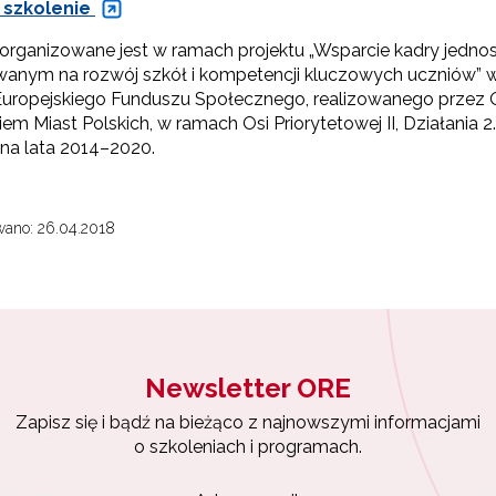
Projekty konkursowe"
 szkolenie
 organizowane jest w ramach projektu „Wsparcie kadry jedno
wanym na rozwój szkół i kompetencji kluczowych uczniów” 
uropejskiego Funduszu Społecznego, realizowanego przez O
iem Miast Polskich, w ramach Osi Priorytetowej II, Działan
a lata 2014–2020.
wano: 26.04.2018
Newsletter ORE
Zapisz się i bądź na bieżąco z najnowszymi informacjami
o szkoleniach i programach.