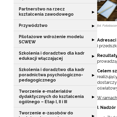
Partnerstwo na rzecz
Rozwiń sekcję "
▶
kształcenia zawodowego
Przywództwo
Rozwiń sekcję 
▶
fot. Fotolia.c
Pilotażowe wdrożenie modelu
Rozwiń sekcję 
▶
Adresaci
SCWEW
i przedszko
Szkolenia i doradztwo dla kadr
Rezultat
Rozwiń sekcję "S
▶
edukacji włączającej
prowadząc
Szkolenia i doradztwo dla kadr
Celem sz
poradnictwa psychologiczno-
Rozwiń sekcję "
▶
realizując
pedagogicznego
dostarczy
oświatowy
Tworzenie e-materiałów
dydaktycznych do kształcenia
Rozwiń sekcję "T
▶
W ramach 
ogólnego – Etap I, II i III
I. Nadzór
Tworzenie e-zasobów do
Rozwiń sekcję 
▶