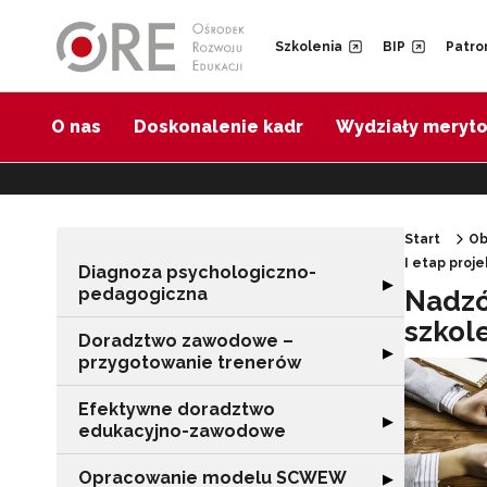
Przejdź do Nawigacji
Przejdź do stopki
Przejdź do treści artykułu
Szkolenia
BIP
Patro
O nas
Doskonalenie kadr
Wydziały meryt
Start
Ob
I etap proj
Diagnoza psychologiczno-
Rozwiń sekcję 
▶
pedagogiczna
Nadzó
szkol
Doradztwo zawodowe –
Rozwiń sekcję 
▶
przygotowanie trenerów
Efektywne doradztwo
Rozwiń sekcję 
▶
edukacyjno-zawodowe
Opracowanie modelu SCWEW
Rozwiń sekcję
▶