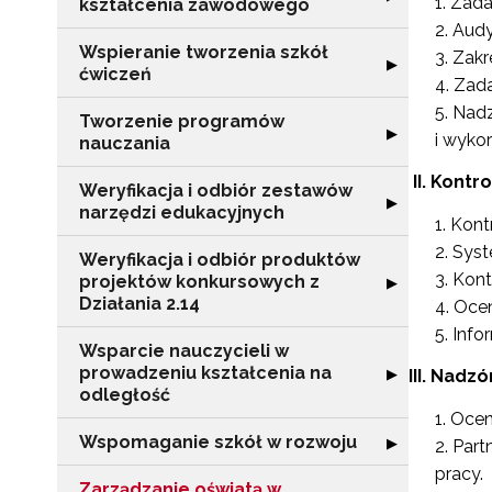
Zada
kształcenia zawodowego
Audy
Wspieranie tworzenia szkół
Zakr
Rozwiń sekcję "
▶
ćwiczeń
Zada
Nadz
Tworzenie programów
Rozwiń sekcję 
▶
i wykor
nauczania
II.
Kontro
Weryfikacja i odbiór zestawów
Rozwiń sekcję "
▶
narzędzi edukacyjnych
Kontr
Syst
Weryfikacja i odbiór produktów
Kont
projektów konkursowych z
Rozwiń sekcję "
▶
Działania 2.14
Ocen
Info
Wsparcie nauczycieli w
prowadzeniu kształcenia na
Rozwiń sekcję "
▶
III. Nadz
odległość
Ocen
Wspomaganie szkół w rozwoju
Rozwiń sekcję 
▶
Part
pracy.
Zarządzanie oświatą w