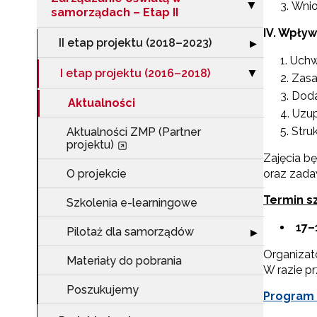
Zwiń sekcję "Za
Wnio
▶
samorządach – Etap II
IV. Wpły
II etap projektu (2018–2023)
Rozwiń sekcję "I
▶
Uchw
I etap projektu (2016–2018)
Zwiń sekcję "I 
▶
Zasa
Doda
Aktualności
Uzup
Stru
Aktualności ZMP (Partner
projektu)
Zajęcia b
O projekcie
oraz zada
Termin sz
Szkolenia e-learningowe
17–
Pilotaż dla samorządów
Rozwiń sekcję "
▶
Organizat
Materiały do pobrania
W razie p
Poszukujemy
Program 