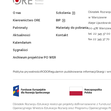
Ośrodek Rozwoju
O nas
Szkolenia
w Warszawie
Kierownictwo ORE
BIP
Aleje Ujazdowsk
Patronaty
Materiały do pobrania
00-478 Warsza
tel. 22 345 37 00
Aktualności
Kontakt
fax 22 345 37 70
Kalendarium
Sygnaliści
Archiwum projektów PO WER
Polityka prywatności
RODO
Regulamin publikowania informacji
Skargi i wn
Ośrodek Rozwoju Edukacji realizuje projekty dofinansowane z fundus
Operacyjnego Wiedza Edukacja Rozwój oraz Programu Operacyjnego P