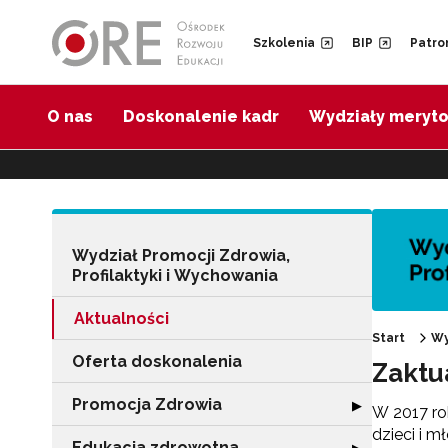
Przejdź do Nawigacji
Przejdź do stopki
Przejdź do treści artykułu
Szkolenia
BIP
Patro
O nas
Doskonalenie kadr
Wydziały meryt
Wydział Promocji Zdrowia,
Profilaktyki i Wychowania
Aktualności
Start
Wy
Oferta doskonalenia
Zaktu
Promocja Zdrowia
Rozwiń sekcję 
▶
W 2017 ro
dzieci i 
Edukacja zdrowotna
Rozwiń sekcję "