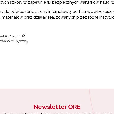
ych szkoły w zapewnieniu bezpiecznych warunków nauki, wyc
 do odwiedzenia strony internetowej portalu www.bezpieczna
"Rekomendowane programy profilaktyczne"
 materiałów oraz działań realizowanych przez różne instytuc
Programy i projekty Wydziału"
ano: 29.01.2018
"Program wychowawczo-profilaktyczny szkoły"
wano: 21.07.2025
Materiały do pobrania"
Newsletter ORE