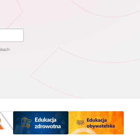
elach