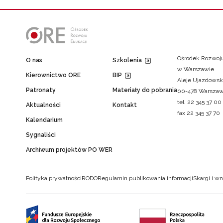
Ośrodek Rozwoju
O nas
Szkolenia
w Warszawie
Kierownictwo ORE
BIP
Aleje Ujazdowsk
Patronaty
Materiały do pobrania
00-478 Warsza
tel. 22 345 37 00
Aktualności
Kontakt
fax 22 345 37 70
Kalendarium
Sygnaliści
Archiwum projektów PO WER
Polityka prywatności
RODO
Regulamin publikowania informacji
Skargi i wn