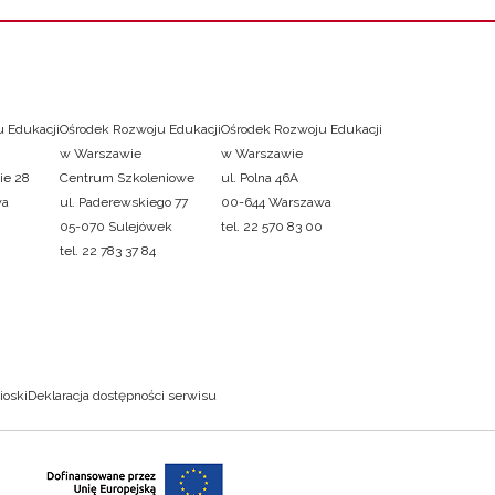
 Edukacji
Ośrodek Rozwoju Edukacji
Ośrodek Rozwoju Edukacji
w Warszawie
w Warszawie
ie 28
Centrum Szkoleniowe
ul. Polna 46A
wa
ul. Paderewskiego 77
00-644 Warszawa
05-070 Sulejówek
tel. 22 570 83 00
tel. 22 783 37 84
ioski
Deklaracja dostępności serwisu