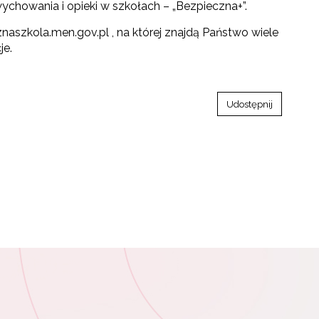
howania i opieki w szkołach – „Bezpieczna+”.
szkola.men.gov.pl , na której znajdą Państwo wiele
je.
Udostępnij