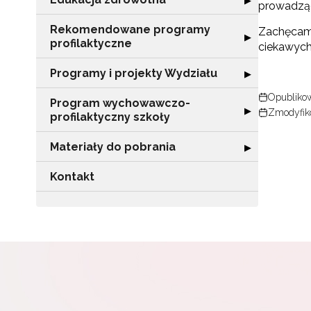
▶
prowadząc
Rekomendowane programy
Zachęcamy
Rozwiń sekcję 
▶
profilaktyczne
ciekawych
Programy i projekty Wydziału
Rozwiń sekcję "
▶
Opublikow
Program wychowawczo-
Rozwiń sekcję 
▶
Zmodyfiko
profilaktyczny szkoły
Materiały do pobrania
Rozwiń sekcję "
▶
Kontakt