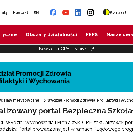
Kontrast
naty
Kontakt
EN
oryczne
Obszary działalności
FERS
Nasze ser
Newsletter ORE – zapisz się!
działy merytoryczne
Wydział Promocji Zdrowia, Profilaktyki i Wych
alizowany portal Bezpieczna Szkoła
"Promocja Zdrowia"
ku Wydział Wychowania i Profilaktyki ORE zaktualizował po
młodzieży. Portal prowadzony jest w ramach Rządowego pr
Edukacja zdrowotna"