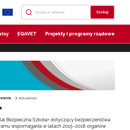
Szukaj
wisy
EQAVET
Projekty i programy rządowe
owania
Aktualności
+
rtal Bezpieczna Szkoła+ dotyczący bezpieczeństwa
ogramu wspomagania w latach 2015–2018 organów