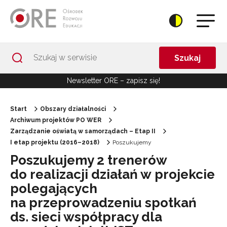
Przejdź do Nawigacji
Przejdź do stopki
Przejdź do treści artykułu
Szukaj
Newsletter ORE – zapisz się!
Start
Obszary działalności
Archiwum projektów PO WER
Zarządzanie oświatą w samorządach – Etap II
I etap projektu (2016–2018)
Poszukujemy
Poszukujemy 2 trenerów
do realizacji działań w projekcie
polegających
na przeprowadzeniu spotkań
ds. sieci współpracy dla