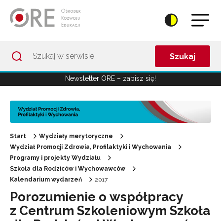
Przejdź do Nawigacji
Przejdź do stopki
Przejdź do treści artykułu
Szukaj
Newsletter ORE – zapisz się!
Start
Wydziały merytoryczne
Wydział Promocji Zdrowia, Profilaktyki i Wychowania
Programy i projekty Wydziału
Szkoła dla Rodziców i Wychowawców
Kalendarium wydarzeń
2017
Porozumienie o współpracy
z Centrum Szkoleniowym Szkoła