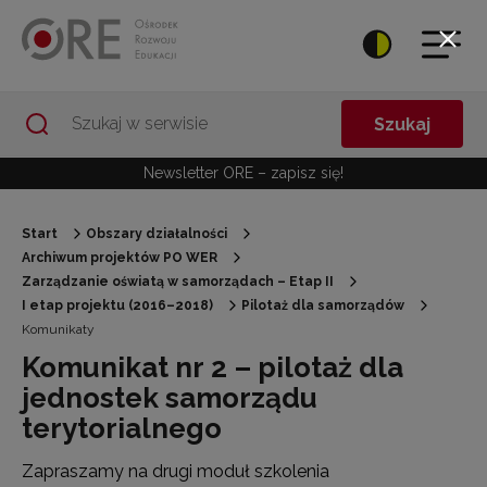
Przejdź do Nawigacji
Przejdź do stopki
Przejdź do treści artykułu
Szukaj
Newsletter ORE – zapisz się!
Start
Obszary działalności
Archiwum projektów PO WER
Zarządzanie oświatą w samorządach – Etap II
I etap projektu (2016–2018)
Pilotaż dla samorządów
Komunikaty
Komunikat nr 2 – pilotaż dla
jednostek samorządu
terytorialnego
Zapraszamy na drugi moduł szkolenia