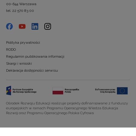
00-644 Warszawa
tel. 22 570 83 00
Polityka prywatności
RODO
Regulamin publikowania informacji
Skargi i wnioski
Deklaracja dostępności serwisu
Ośrodek Rozwoju Edukacji realizuje projekty dofinansowane z funduszy
europejskich w ramach Programu Operacyjnego Wiedza Edukacja
Rozwój oraz Programu Operacyjnego Polska Cyfrowa