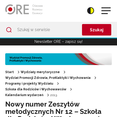
Przejdź do Nawigacji
Przejdź do stopki
Przejdź do treści artykułu
Szukaj
Newsletter ORE – zapisz się!
Start
Wydziały merytoryczne
Wydział Promocji Zdrowia, Profilaktyki i Wychowania
Programy i projekty Wydziału
Szkoła dla Rodziców i Wychowawców
Kalendarium wydarzeń
2013
Nowy numer Zeszytów
metodycznych Nr 12 – Szkoła