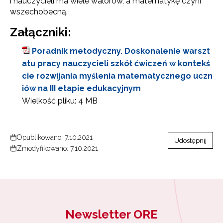
i nauczycieli ma wiele walorów, a matematykę czyni
wszechobecną.
Załączniki:
Poradnik metodyczny. Doskonalenie warszt
atu pracy nauczycieli szkół ćwiczeń w kontekś
cie rozwijania myślenia matematycznego uczn
iów na III etapie edukacyjnym
Wielkość pliku:
4 MB
Opublikowano: 7.10.2021
Udostępnij
Zmodyfikowano: 7.10.2021
Newsletter ORE
Newsletter ORE