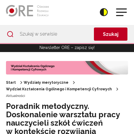
Przejdź do Nawigacji
Przejdź do stopki
Przejdź do treści artykułu
Szukaj
Newsletter ORE – zapisz się!
Start
Wydziały merytoryczne
Wydział Kształcenia Ogólnego i Kompetencji Cyfrowych
Aktualności
Poradnik metodyczny.
Doskonalenie warsztatu pracy
nauczycieli szkół ćwiczeń
w kontekście rozwijania