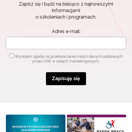
Zapisz się i bądź na bieżąco z najnowszymi
Zapisz się i bądź na bieżąco z najnowszymi
informacjami
informacjami
o szkoleniach i programach.
o szkoleniach i programach.
Adres e-mail:
Adres e-mail:
Wyrażam zgodę na przetwarzanie moich danych
osobowych przez ORE w celach marketingowych.
Wyrażam zgodę na przetwarzanie moich danych osobowych
przez ORE w celach marketingowych.
Zapisuję się
Zapisuję się