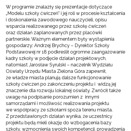
W programie znalazły się prezentacje dotyczące
„Modelu szkoły ćwiczeń” i jej roli w procesie kształcenia
i doskonalenia zawodowego nauczycieli, opisu
wsparcia realizowanego przez szkołę ćwiczeń
oraz działań zaplanowanych przez placówki
partnerskie. Ważnym elementem były wystąpienia
gospodarzy: Andrzej Brychcy – Dyrektor Szkoły
Podstawowej nr 18 podkreślił ogromne zaangażowanie
kadry szkoły w podjęcie działań projektowych,
natomiast Jarosław Syrulski – naczelnik Wydziału
Oświaty Urzędu Miasta Zielona Góra zapewnił,
że władze miasta planują dalsze funkcjonowanie
szkoły ćwiczeń po zakończeniu projektu i widzą jej
znaczenie dla rozwoju lokalnej oświaty. Zwrócił także
uwagę na podpisanie porozumień z innymi
samorządami i możliwość realizowania projektu
we współpracy ze szkołami spoza terenu miasta.
Z przedstawionych działań wynika, że uczestnicy
projektu będą mieli okazję do wzbogacenia bazy
szkoły, wzmocnienia swoich kompetencji, prowadzenia