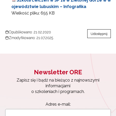
Szkoła ćwiczeń w SP 18 w Zielonej Górze w w
ojewództwie lubuskim – Infografika
Wielkość pliku:
655 KB
Opublikowano: 21.02.2020
Udostępnij
Newsletter ORE
Zmodyfikowano: 21.07.2025
Zapisz się i bądź na bieżąco z najnowszymi
informacjami
o szkoleniach i programach.
Adres e-mail:
Newsletter ORE
Zapisz się i bądź na bieżąco z najnowszymi
Wyrażam zgodę na przetwarzanie moich danych
informacjami
osobowych przez ORE w celach marketingowych.
o szkoleniach i programach.
Zapisuję się
Adres e-mail: