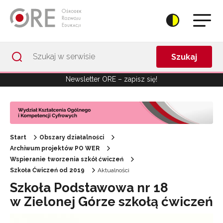
Przejdź do Nawigacji
Przejdź do stopki
Przejdź do treści artykułu
Szukaj
Newsletter ORE – zapisz się!
Start
Obszary działalności
Archiwum projektów PO WER
Wspieranie tworzenia szkół ćwiczeń
Szkoła Ćwiczeń od 2019
Aktualności
Szkoła Podstawowa nr 18
w Zielonej Górze szkołą ćwiczeń