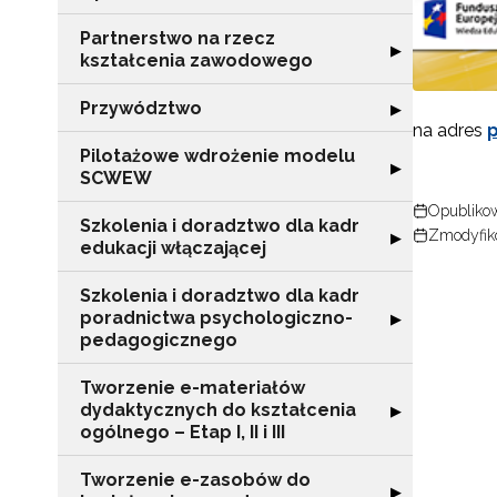
Partnerstwo na rzecz
Rozwiń sekcję "
▶
kształcenia zawodowego
Przywództwo
Rozwiń sekcję 
▶
na adres
p
Pilotażowe wdrożenie modelu
Rozwiń sekcję 
▶
SCWEW
Opublikow
Szkolenia i doradztwo dla kadr
Zmodyfik
Rozwiń sekcję "S
▶
edukacji włączającej
Szkolenia i doradztwo dla kadr
poradnictwa psychologiczno-
Rozwiń sekcję "
▶
pedagogicznego
Tworzenie e-materiałów
dydaktycznych do kształcenia
Rozwiń sekcję "T
▶
ogólnego – Etap I, II i III
Tworzenie e-zasobów do
Rozwiń sekcję 
▶