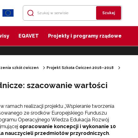
Szukaj
wisy
EQAVET
Projekty i programy rządowe
zenia szkół ćwiczeń
Projekt Szkoła Ćwiczeń 2016–2018
nicze: szacowanie wartości
 ramach realizacji projektu „Wspieranie tworzenia
nsowanego ze środków Europejskiego Funduszu
ogramu Operacyjnego Wiedza Edukacja Rozwój
ejmującej
opracowanie koncepcji i wykonanie 10
a nauczycieli przedmiotów przyrodniczych
.