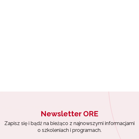
Wsparcie nauczycieli w prowadzeniu kształcenia na odległość"
yrażam zgodę na przetwarzanie moich danych osobowych przez ORE w
ach marketingowych.
"Wspomaganie szkół w rozwoju"
Zapisuję się
Zarządzanie oświatą w samorządach – Etap II"
Newsletter ORE
Zapisz się i bądź na bieżąco z najnowszymi informacjami
o szkoleniach i programach.