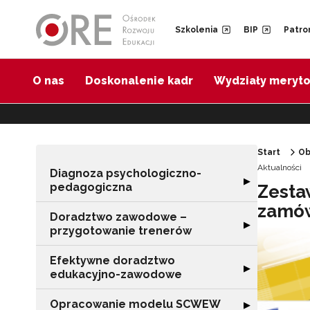
Przejdź do Nawigacji
Przejdź do stopki
Przejdź do treści artykułu
Szkolenia
BIP
Patro
O nas
Doskonalenie kadr
Wydziały meryt
Start
Ob
Aktualności
Diagnoza psychologiczno-
Rozwiń sekcję 
▶
pedagogiczna
Zesta
zamów
Doradztwo zawodowe –
Rozwiń sekcję 
▶
przygotowanie trenerów
Efektywne doradztwo
Rozwiń sekcję 
▶
edukacyjno-zawodowe
Opracowanie modelu SCWEW
Rozwiń sekcję
▶