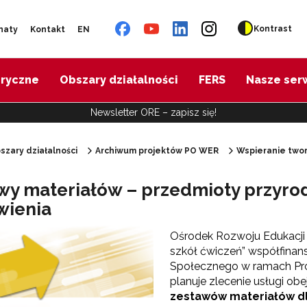
Kontrast
naty
Kontakt
EN
oryczne
Obszary działalności
FERS
Nasze ser
Newsletter ORE – zapisz się!
szary działalności
Archiwum projektów PO WER
Wspieranie twor
"Diagnoza psychologiczno-pedagogiczna"
wy materiałów – przedmioty przyrod
ienia
"Doradztwo zawodowe – przygotowanie trenerów"
Ośrodek Rozwoju Edukacji w
szkół ćwiczeń” współfina
"Efektywne doradztwo edukacyjno-zawodowe"
Społecznego w ramach Pr
planuje zlecenie usługi ob
zestawów materiałów dl
 "Opracowanie modelu SCWEW"