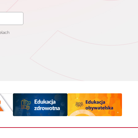
elach