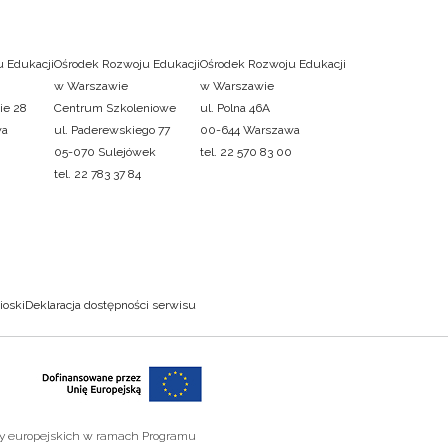
 Edukacji
Ośrodek Rozwoju Edukacji
Ośrodek Rozwoju Edukacji
w Warszawie
w Warszawie
ie 28
Centrum Szkoleniowe
ul. Polna 46A
wa
ul. Paderewskiego 77
00-644 Warszawa
05-070 Sulejówek
tel. 22 570 83 00
tel. 22 783 37 84
ioski
Deklaracja dostępności serwisu
zy europejskich w ramach Programu