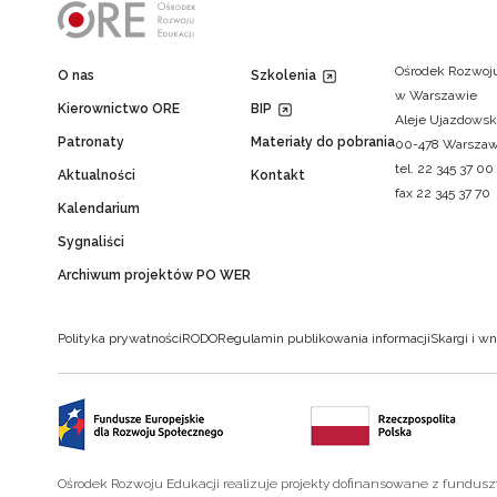
Ośrodek Rozwoju
O nas
Szkolenia
w Warszawie
Kierownictwo ORE
BIP
Aleje Ujazdowsk
Patronaty
Materiały do pobrania
00-478 Warsza
tel. 22 345 37 00
Aktualności
Kontakt
fax 22 345 37 70
Kalendarium
Sygnaliści
Archiwum projektów PO WER
Polityka prywatności
RODO
Regulamin publikowania informacji
Skargi i wn
Ośrodek Rozwoju Edukacji realizuje projekty dofinansowane z fundus