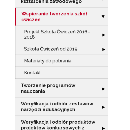
kształcenia zawodowego
Wspieranie tworzenia szkół
Zwiń sekcję "Ws
▶
ćwiczeń
Projekt Szkoła Ćwiczeń 2016–
Rozwiń sekcję 
▶
2018
Szkoła Ćwiczeń od 2019
Rozwiń sekcję "
▶
Materiały do pobrania
Kontakt
Tworzenie programów
Rozwiń sekcję 
▶
nauczania
Weryfikacja i odbiór zestawów
N
Rozwiń sekcję "
▶
narzędzi edukacyjnych
Zap
o s
Weryfikacja i odbiór produktów
projektów konkursowych z
Rozwiń sekcję "
▶
Adr