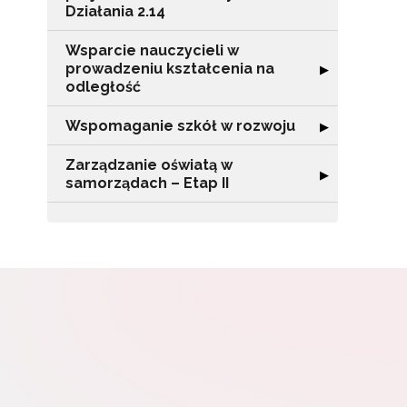
Działania 2.14
Wsparcie nauczycieli w
prowadzeniu kształcenia na
Rozwiń sekcję "
▶
W
odległość
cel
Wspomaganie szkół w rozwoju
Rozwiń sekcję 
▶
Zarządzanie oświatą w
Rozwiń sekcję "
▶
samorządach – Etap II