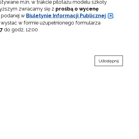
tywane m.in. w trakcie pilotażu modelu szkoły
wyższym zwracamy się z
prośbą o wycenę
i podanej w
Biuletynie Informacji Publicznej
.
 wysłać w formie uzupełnionego formularza
17
do godz. 12:00
Udostępnij
go"
III"