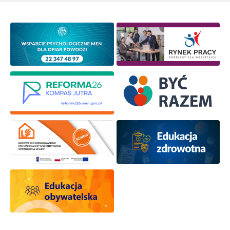
Newsletter ORE
Zapisz się i bądź na bieżąco z najnowszymi
informacjami
o szkoleniach i programach.
Adres e-mail:
Wyrażam zgodę na przetwarzanie moich danych
osobowych przez ORE w celach marketingowych.
Zapisuję się