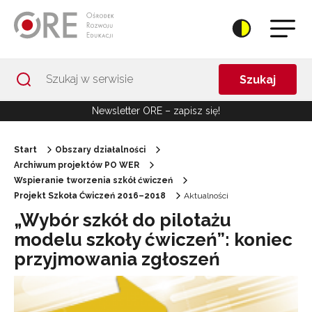
Przejdź do Nawigacji
Przejdź do stopki
Przejdź do treści artykułu
Szukaj
Newsletter ORE – zapisz się!
Start
Obszary działalności
Archiwum projektów PO WER
Wspieranie tworzenia szkół ćwiczeń
Projekt Szkoła Ćwiczeń 2016–2018
Aktualności
„Wybór szkół do pilotażu
modelu szkoły ćwiczeń”: koniec
przyjmowania zgłoszeń