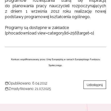
programów rozwiązania staną się inspiracją
do planowania pracy nauczycieli rozpoczynających
z dniem 1 września 2012 roku realizację nowej
podstawy programowej kształcenia ogólnego.
Programy są dostępne w zakładce
{phocadownload view=category|id=256|target=s}
Konkurs współfinansowany przez Unię Europejską w ramach Europejskiego Funduszu
Społecznego.
Opublikowano: 6.04.2012
Udostępnij
Zmodyfikowano: 21.07.2025