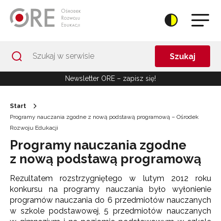
Przejdź do Nawigacji
Przejdź do stopki
Przejdź do treści artykułu
Szukaj
Newsletter ORE – zapisz się!
Start
Programy nauczania zgodne z nową podstawą programową – Ośrodek
Rozwoju Edukacji
Programy nauczania zgodne
z nową podstawą programową
Rezultatem rozstrzygniętego w lutym 2012 roku
konkursu na programy nauczania było wyłonienie
programów nauczania do 6 przedmiotów nauczanych
w szkole podstawowej, 5 przedmiotów nauczanych