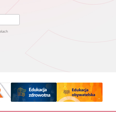
elach