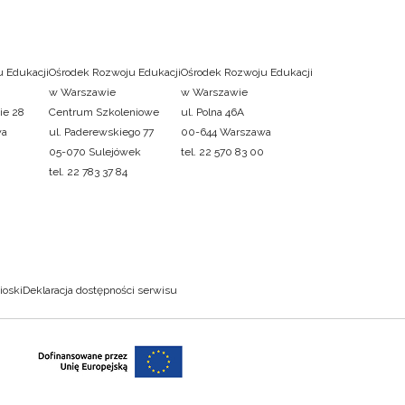
 Edukacji
Ośrodek Rozwoju Edukacji
Ośrodek Rozwoju Edukacji
w Warszawie
w Warszawie
ie 28
Centrum Szkoleniowe
ul. Polna 46A
wa
ul. Paderewskiego 77
00-644 Warszawa
05-070 Sulejówek
tel. 22 570 83 00
tel. 22 783 37 84
ioski
Deklaracja dostępności serwisu