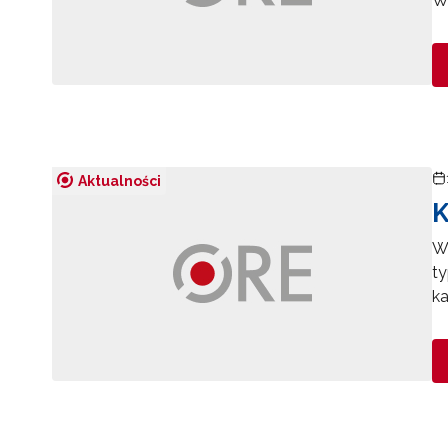
W
Aktualności
K
W
ty
ka