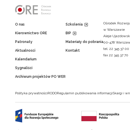
Ośrodek Rozwoju
O nas
Szkolenia
w Warszawie
Kierownictwo ORE
BIP
Aleje Ujazdowsk
Patronaty
Materiały do pobrania
00-478 Warsza
tel. 22 345 37 00
Aktualności
Kontakt
fax 22 345 37 70
Kalendarium
Sygnaliści
Archiwum projektów PO WER
Polityka prywatności
RODO
Regulamin publikowania informacji
Skargi i wn