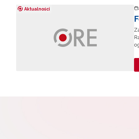
Aktualności
F
Z
R
o