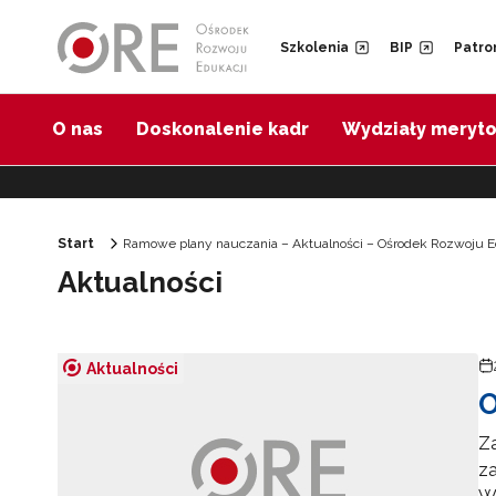
Przejdź do Nawigacji
Przejdź do stopki
Przejdź do treści artykułu
Szkolenia
BIP
Patro
O nas
Doskonalenie kadr
Wydziały meryt
Start
Ramowe plany nauczania – Aktualności – Ośrodek Rozwoju E
Aktualności
Aktualności
O
Z
za