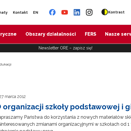
Kontrast
naty
Kontakt
EN
oryczne
Obszary działalności
FERS
Nasze ser
Newsletter ORE – zapisz się!
dukacji
27 marca 2012
 organizacji szkoły podstawowej i 
apraszamy Państwa do korzystania z nowych materiałów ski
interesowanych zmianami organizacyjnymi w szkołach od 1 w