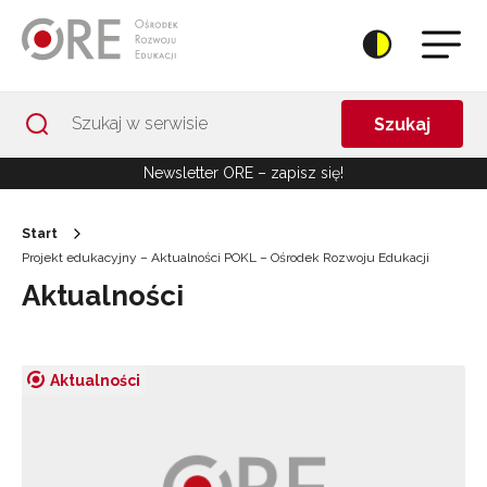
Przejdź do Nawigacji
Przejdź do stopki
Przejdź do treści artykułu
Szukaj
Newsletter ORE – zapisz się!
Start
Projekt edukacyjny – Aktualności POKL – Ośrodek Rozwoju Edukacji
Aktualności
Aktualności