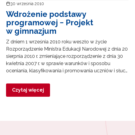
30 września 2010
Wdrożenie podstawy
programowej − Projekt
w gimnazjum
Z dniem 1 września 2010 roku weszło w życie
Rozporządzenie Ministra Edukacji Narodowej z dnia 20
sierpnia 2010 r. zmieniające rozporządzenie z dnia 30
kwietnia 2007 r. w sprawie warunków i sposobu
Newsletter ORE
oceniania, klasyfikowania i promowania uczniów i słuc…
Zapisz się i bądź na bieżąco z najnowszymi
informacjami
Czytaj więcej
o szkoleniach i programach.
Adres e-mail:
Wyrażam zgodę na przetwarzanie moich danych
osobowych przez ORE w celach marketingowych.