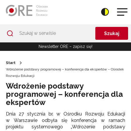
Przejdź do Nawigacji
Przejdź do stopki
Przejdź do treści artykułu
Szukaj
Newsletter ORE – zapisz się!
Start
Wdrożenie podstawy programowej – konferencja dla ekspertów – Ośrodek
Rozwoju Edukacji
Wdrożenie podstawy
programowej – konferencja dla
ekspertów
Dnia 27 stycznia br. w Ośrodku Rozwoju Edukacji
w Warszawie odbyła się konferencja w ramach
projektu systemowego „Wdrożenie podstawy