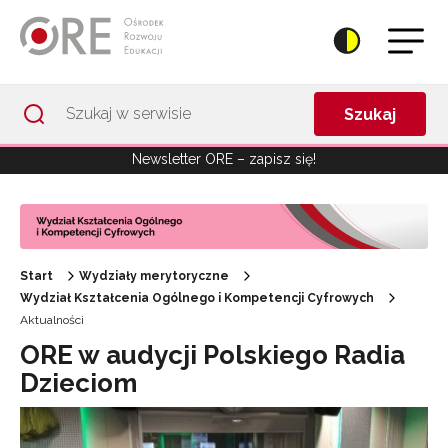
Przejdź do Nawigacji
Przejdź do stopki
Przejdź do treści artykułu
Szukaj
Newsletter ORE – zapisz się!
Start
Wydziały merytoryczne
Wydział Kształcenia Ogólnego i Kompetencji Cyfrowych
Aktualności
ORE w audycji Polskiego Radia
Dzieciom