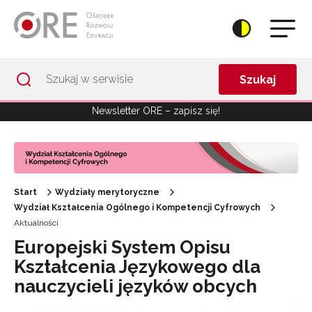
Przejdź do Nawigacji
Przejdź do stopki
Przejdź do treści artykułu
Szukaj
Newsletter ORE – zapisz się!
Start
Wydziały merytoryczne
Wydział Kształcenia Ogólnego i Kompetencji Cyfrowych
Aktualności
Europejski System Opisu
Kształcenia Językowego dla
nauczycieli języków obcych