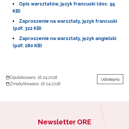
Opis warsztatów, język francuski (doc. 95
KB)
Zaproszenie na warsztaty, język francuski
(pdf. 322 KB)
Zaproszenie na warsztaty, język angielski
(pdf. 280 KB)
Newsletter ORE
Zapisz się i bądź na bieżąco z najnowszymi
informacjami
Opublikowano: 16.04.2018
Udostępnij
o szkoleniach i programach.
Zmodyfikowano: 16.04.2018
Adres e-mail:
Wyrażam zgodę na przetwarzanie moich danych
osobowych przez ORE w celach marketingowych.
Newsletter ORE