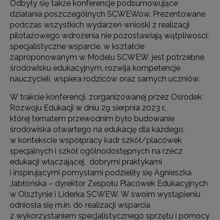
Odbyły się także konferencje podsumowujące
działania poszczególnych SCWEWów. Prezentowane
podczas wszystkich wydarzeń wnioski z realizacji
pilotażowego wdrożenia nie pozostawiają wątpliwości:
specjalistyczne wsparcie, w kształcie
zaproponowanym w Modelu SCWEW, jest potrzebne
środowisku edukacyjnym, rozwija kompetencje
nauczycieli, wspiera rodziców oraz samych uczniów.
W trakcie konferencji, zorganizowanej przez Ośrodek
Rozwoju Edukacji w dniu 29 sierpnia 2023 r.,
której tematem przewodnim było budowanie
środowiska otwartego na edukację dla każdego,
w kontekście współpracy kadr szkół/placówek
specjalnych i szkół ogólnodostępnych na rzecz
edukacji włączającej, dobrymi praktykami
i inspirującymi pomysłami podzieliły się Agnieszka
Jabłońska – dyrektor Zespołu Placówek Edukacyjnych
w Olsztynie i Liderka SCWEW. W swoim wystąpieniu
odniosła się m.in. do realizacji wsparcia
z wykorzystaniem specjalistycznego sprzętu i pomocy