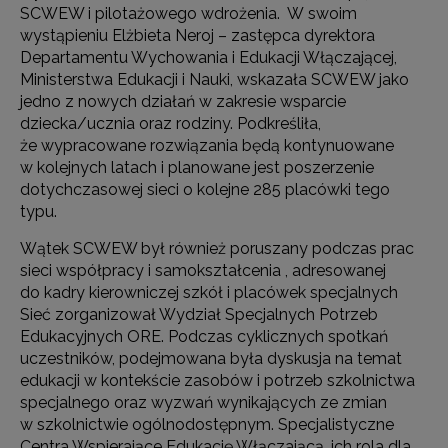
SCWEW i pilotażowego wdrożenia. W swoim
wystąpieniu Elżbieta Neroj – zastępca dyrektora
Departamentu Wychowania i Edukacji Włączającej,
Ministerstwa Edukacji i Nauki, wskazała SCWEW jako
jedno z nowych działań w zakresie wsparcie
dziecka/ucznia oraz rodziny. Podkreśliła,
że wypracowane rozwiązania będą kontynuowane
w kolejnych latach i planowane jest poszerzenie
dotychczasowej sieci o kolejne 285 placówki tego
typu.
Wątek SCWEW był również poruszany podczas prac
sieci współpracy i samokształcenia , adresowanej
do kadry kierowniczej szkół i placówek specjalnych
Sieć zorganizował Wydział Specjalnych Potrzeb
Edukacyjnych ORE. Podczas cyklicznych spotkań
uczestników, podejmowana była dyskusja na temat
edukacji w kontekście zasobów i potrzeb szkolnictwa
specjalnego oraz wyzwań wynikających ze zmian
w szkolnictwie ogólnodostępnym. Specjalistyczne
Centra Wspierające Edukację Włączającą, ich rola dla