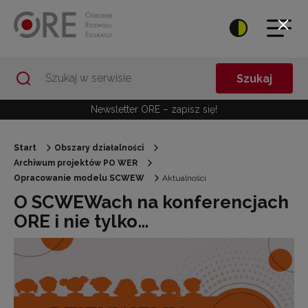
Przejdź do Nawigacji
Przejdź do stopki
Przejdź do treści artykułu
Szukaj
Newsletter ORE – zapisz się!
Start
Obszary działalności
Archiwum projektów PO WER
Opracowanie modelu SCWEW
Aktualności
O SCWEWach na konferencjach
ORE i nie tylko…