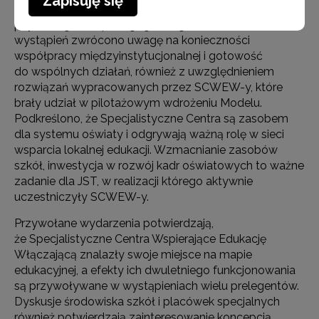
Zapisuję się
projektu „Szkolenia i doradztwo dla kadr poradnictwa
psychologiczno pedagogicznego”. W trakcie
wystąpień zwrócono uwagę na konieczności
współpracy międzyinstytucjonalnej i gotowość
do wspólnych działań, również z uwzględnieniem
rozwiązań wypracowanych przez SCWEW-y, które
brały udział w pilotażowym wdrożeniu Modelu.
Podkreślono, że Specjalistyczne Centra są zasobem
dla systemu oświaty i odgrywają ważną rolę w sieci
wsparcia lokalnej edukacji. Wzmacnianie zasobów
szkół, inwestycja w rozwój kadr oświatowych to ważne
zadanie dla JST, w realizacji którego aktywnie
uczestniczyły SCWEW-y.
Przywołane wydarzenia potwierdzają,
że Specjalistyczne Centra Wspierające Edukację
Włączającą znalazły swoje miejsce na mapie
edukacyjnej, a efekty ich dwuletniego funkcjonowania
są przywoływane w wystąpieniach wielu prelegentów.
Dyskusje środowiska szkół i placówek specjalnych
również potwierdzają zainteresowanie koncepcją