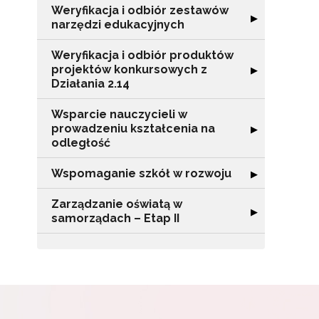
Zap
Weryfikacja i odbiór zestawów
o s
Rozwiń sekcję "
▶
narzędzi edukacyjnych
Adr
Weryfikacja i odbiór produktów
projektów konkursowych z
Rozwiń sekcję "
▶
Działania 2.14
W
cel
Wsparcie nauczycieli w
prowadzeniu kształcenia na
Rozwiń sekcję "
▶
odległość
Wspomaganie szkół w rozwoju
Rozwiń sekcję 
▶
Zarządzanie oświatą w
Rozwiń sekcję "
▶
samorządach – Etap II