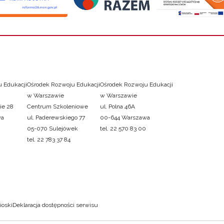
 Edukacji
Ośrodek Rozwoju Edukacji
Ośrodek Rozwoju Edukacji
w Warszawie
w Warszawie
ie 28
Centrum Szkoleniowe
ul. Polna 46A
wa
ul. Paderewskiego 77
00-644 Warszawa
05-070 Sulejówek
tel. 22 570 83 00
tel. 22 783 37 84
ioski
Deklaracja dostępności serwisu