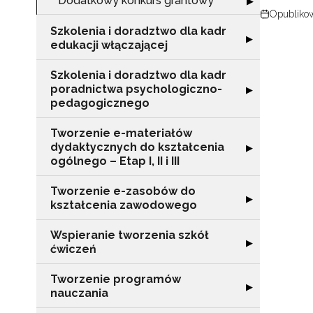
Dodatkowy konkurs grantowy
Rozwiń sekcję 
▶
Opublikow
Szkolenia i doradztwo dla kadr
Rozwiń sekcję "S
▶
edukacji włączającej
Szkolenia i doradztwo dla kadr
poradnictwa psychologiczno-
Rozwiń sekcję "
▶
pedagogicznego
Tworzenie e-materiałów
dydaktycznych do kształcenia
Rozwiń sekcję "T
▶
ogólnego – Etap I, II i III
Tworzenie e-zasobów do
Rozwiń sekcję 
▶
kształcenia zawodowego
Wspieranie tworzenia szkół
Rozwiń sekcję "
▶
ćwiczeń
Tworzenie programów
N
Rozwiń sekcję 
▶
nauczania