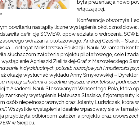
była prezentacja nowo po
włączającej.
Partnerstwo na rzecz kształcenia zawodowego"
om
Konferencję otworzyła Leo
nym powitaniu nastąpiły liczne wystąpienia okolicznościowe:
"Przywództwo"
edstawiła definicję SCWEW, opowiedziała o wdrożeniu SCWEW
zasowego wdrażania pilotażowego, Andrzej Cześnik – Staro
ilotażowe wdrożenie modelu SCWEW"
ka – delegat Ministerstwa Edukacji i Nauki. W ramach kon
iła słuchaczom założenia projektu pilotażowego, cele i za
 wystąpienie Agnieszki Zielińskiej-Graf z Mazowieckiego 
nawanie indywidualnych potrzeb rozwojowych i możliwości psy
nież okazję wysłuchać wykładu Anny Smykowskiej – Dyrekto
a między szkołami a uczelnią wyższą, w kontekście podnoszen
iej z Akademii Nauk Stosowanych Wincentego Pola, która op
ę zamknęły wystąpienia Mateusza Stasiaka, fizjoterapeuty, k
m osób niepełnosprawnych oraz Jolanty Ludwiczak, która wyg
ymi
”. Wszystkie wystąpienia idealnie wpasowały się w tematy
ja przybliżyła odbiorcom założenia projektu oraz upowszechn
WEW w Sierpcu.
"Konkurs grantowy"