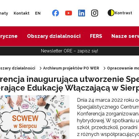
Kontrast
naty
Kontakt
EN
oryczne
Obszary działalności
FERS
Nasze ser
Newsletter ORE – zapisz się!
szary działalności
Archiwum projektów PO WER
Opracowanie m
rencja inaugurująca utworzenie Sp
"Diagnoza psychologiczno-pedagogiczna"
rające Edukację Włączającą w Sier
Dnia 24 marca 2022 roku od
"Doradztwo zawodowe – przygotowanie trenerów"
Specjalistycznego Centrum
Konferencja zorganizowana
"Efektywne doradztwo edukacyjno-zawodowe"
hybrydowej. W spotkaniu u
szkół, przedszkoli, poradn
z różnych współpracujący
 "Opracowanie modelu SCWEW"