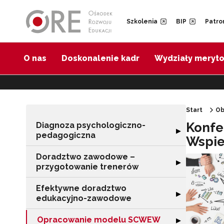
Przejdź do Nawigacji
Przejdź do stopki
Przejdź do treści artykułu
Szkolenia
BIP
Patro
O nas
Doskonalenie kadr
Wydziały meryt
Start
Ob
Konfe
Diagnoza psychologiczno-
Rozwiń sekcję 
▶
pedagogiczna
Wspie
Doradztwo zawodowe –
Rozwiń sekcję 
▶
przygotowanie trenerów
Efektywne doradztwo
Rozwiń sekcję 
▶
edukacyjno-zawodowe
Opracowanie modelu SCWEW
Rozwiń sekcję
▶