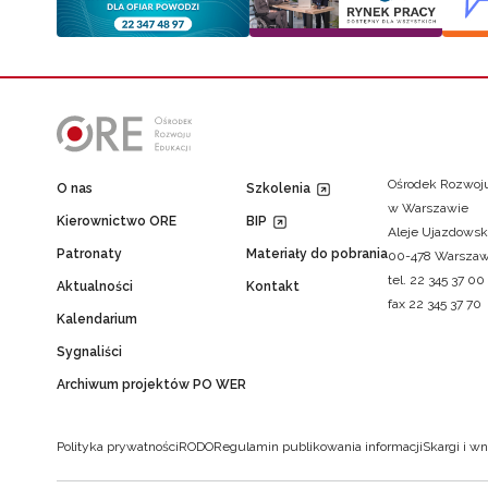
Ośrodek Rozwoju
O nas
Szkolenia
w Warszawie
Kierownictwo ORE
BIP
Aleje Ujazdowsk
Patronaty
Materiały do pobrania
00-478 Warsza
tel. 22 345 37 00
Aktualności
Kontakt
fax 22 345 37 70
Kalendarium
Sygnaliści
Archiwum projektów PO WER
Polityka prywatności
RODO
Regulamin publikowania informacji
Skargi i wn