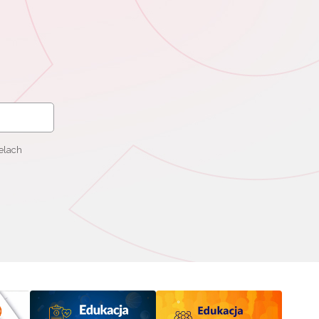
elach