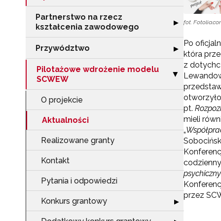
Partnerstwo na rzecz
Rozwiń sekcję "
▶
fot. Fotolia.c
kształcenia zawodowego
Po oficjal
Przywództwo
Rozwiń sekcję 
▶
która prz
z dotychc
Pilotażowe wdrożenie modelu
Zwiń sekcję "P
Lewandows
▶
SCWEW
przedstaw
otworzyło
O projekcie
pt.
Rozpoz
mieli rów
Aktualności
„
Współprac
Realizowane granty
Sobocińsk
Konferencj
Kontakt
codzienny
psychiczn
Pytania i odpowiedzi
Konferenc
przez SC
Konkurs grantowy
Rozwiń sekcję 
▶