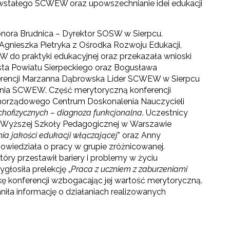
wstałego SCWEW oraz upowszechnianie idei edukacji
nora Brudnica – Dyrektor SOSW w Sierpcu.
 Agnieszka Pietryka z Ośrodka Rozwoju Edukacji,
 do praktyki edukacyjnej oraz przekazała wnioski
sta Powiatu Sierpeckiego oraz Bogusława
ferencji Marzanna Dąbrowska Lider SCWEW w Sierpcu
dania SCWEW. Część merytoryczną konferencji
Samorządowego Centrum Doskonalenia Nauczycieli
chofizycznych – diagnoza funkcjonalna
. Uczestnicy
r Wyższej Szkoły Pedagogicznej w Warszawie
ia jakości edukacji włączającej
” oraz Anny
owiedziała o pracy w grupie zróżnicowanej.
tóry przestawił bariery i problemy w życiu
łosiła prelekcję „
Praca z uczniem z zaburzeniami
kę konferencji wzbogacając jej wartość merytoryczną.
iła informację o działaniach realizowanych