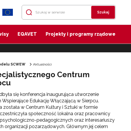
Szukaj
wisy
EQAVET
Projekty i programy rządowe
odelu SCWEW
Aktualności
ecjalistycznego Centrum
pcu
była się konferencja inaugurująca utworzenie
 Wspierające Edukację Włączającą w Sierpcu.
 została w Centrum Kultury i Sztuki w formie
czestniczyła społeczność lokalna oraz pracownicy
i psychologiczno-pedagogicznych oraz interesariuszy
ch organizacji pozarządowych. Głównym jej celem