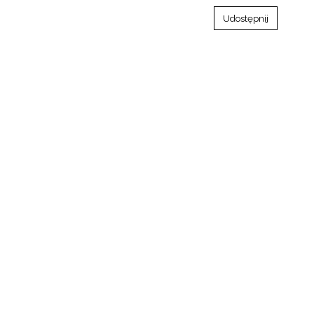
Udostępnij
go"
III"