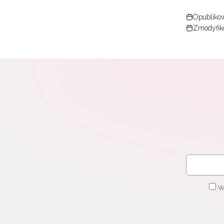
Opublikow
Zmodyfiko
W