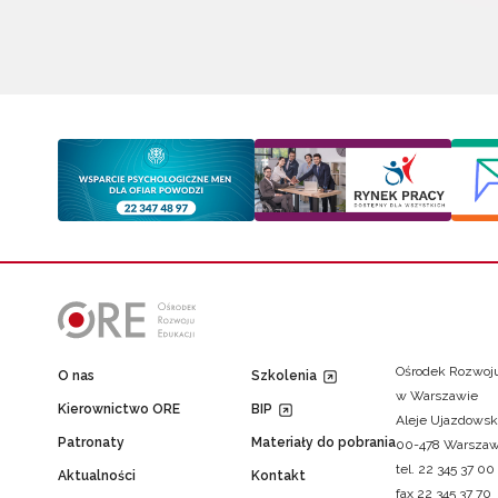
Ośrodek Rozwoju
O nas
Szkolenia
w Warszawie
Kierownictwo ORE
BIP
Aleje Ujazdowsk
Patronaty
Materiały do pobrania
00-478 Warsza
tel. 22 345 37 00
Aktualności
Kontakt
fax 22 345 37 70