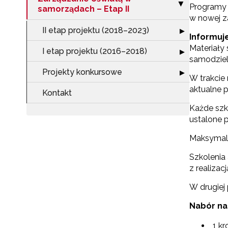
Zwiń sekcję "Za
▶
Programy 
samorządach – Etap II
w nowej z
II etap projektu (2018–2023)
Rozwiń sekcję "I
▶
Informuj
Materiały
I etap projektu (2016–2018)
Rozwiń sekcję "
▶
samodzieln
Projekty konkursowe
Rozwiń sekcję "
▶
W trakcie
aktualne 
Kontakt
Każde szk
ustalone 
Maksymaln
Szkolenia
z realiza
W drugiej 
Nabór na
1 k