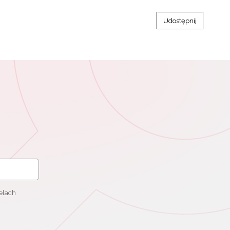
Udostępnij
elach