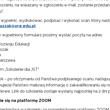
oszeniu, na wskazany w zgłoszeniu e-mail, zostanie przesła
ewsletter ORE
u”.
 wypełnić, wydrukować, podpisać i wykonać scan, który nastę
isz się i bądź na bieżąco z najnowszymi informacjami
zkoleniach i programach.
tuszak@ore.edu.pl
es e-mail:
y wypełniony formularz prosimy wysłać pocztą na adres:
ozwoju Edukacji
uszak
yrażam zgodę na przetwarzanie moich danych osobowych przez ORE w
A
ach marketingowych.
arszawa
Zapisuję się
m „Szkolenie dla JST”
rok – po otrzymaniu od Państwa podpisanego scanu, następuj
ujecie Państwo mailową informację o zakwalifikowaniu się na 
niowe. Link do szkolenia zostaje wysłany najpóźniej na 2 dni 
e się na platformę ZOOM
zestnictwa w szkoleniu za pośrednictwem platformy ZOOM,