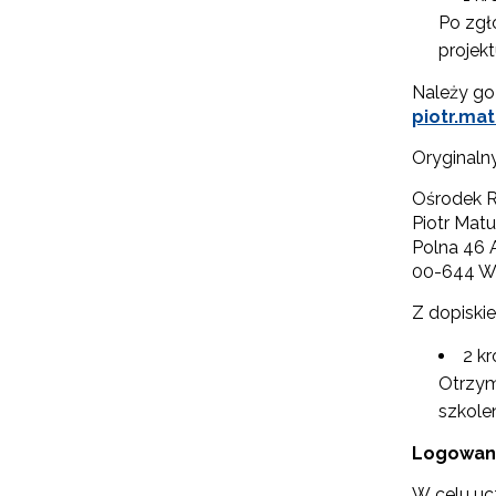
Po zgł
N
projekt
Należy go
Zap
o s
piotr.ma
Adr
Oryginaln
Ośrodek R
Piotr Mat
W
Polna 46 
cel
00-644 W
Z dopiskie
2 k
Otrzym
szkole
Logowani
W celu uc