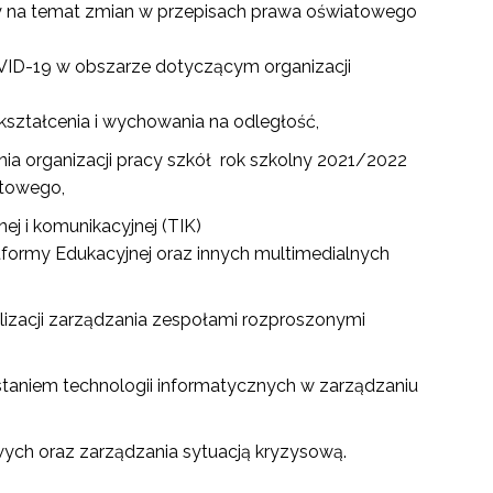
 na temat zmian w przepisach prawa oświatowego
ID-19 w obszarze dotyczącym organizacji
kształcenia i wychowania na odległość,
a organizacji pracy szkół rok szkolny 2021/2022
atowego,
ej i komunikacyjnej (TIK)
atformy Edukacyjnej oraz innych multimedialnych
go"
zacji zarządzania zespołami rozproszonymi
taniem technologii informatycznych w zarządzaniu
III"
wych oraz zarządzania sytuacją kryzysową.