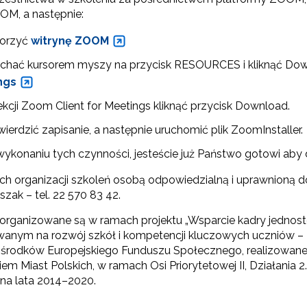
OOM, a następnie:
orzyć
witrynę ZOOM
echać kursorem myszy na przycisk RESOURCES i kliknąć Down
ngs
ekcji Zoom Client for Meetings kliknąć przycisk Download.
ierdzić zapisanie, a następnie uruchomić plik ZoomInstaller.
wykonaniu tych czynności, jesteście już Państwo gotowi aby
h organizacji szkoleń osobą odpowiedzialną i uprawnioną d
szak – tel. 22 570 83 42.
 organizowane są w ramach projektu „Wsparcie kadry jednos
wanym na rozwój szkół i kompetencji kluczowych uczniów – 
środków Europejskiego Funduszu Społecznego, realizowane
iem Miast Polskich, w ramach Osi Priorytetowej II, Działan
a lata 2014–2020.