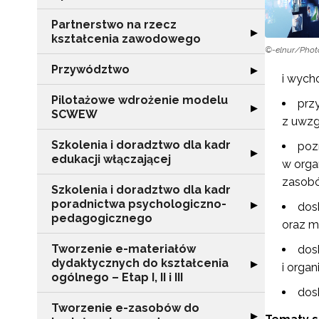
Partnerstwo na rzecz
Rozwiń sekcję "
▶
kształcenia zawodowego
©-elnur/Phot
Przywództwo
Rozwiń sekcję 
▶
i wych
Pilotażowe wdrożenie modelu
prz
Rozwiń sekcję 
▶
SCWEW
z uwzg
Szkolenia i doradztwo dla kadr
poz
Rozwiń sekcję "S
▶
edukacji włączającej
w orga
zasobó
Szkolenia i doradztwo dla kadr
poradnictwa psychologiczno-
Rozwiń sekcję "
▶
dos
pedagogicznego
oraz m
Tworzenie e-materiałów
dos
dydaktycznych do kształcenia
Rozwiń sekcję "T
▶
i orga
ogólnego – Etap I, II i III
dos
Tworzenie e-zasobów do
Rozwiń sekcję 
▶