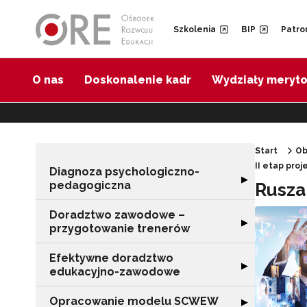
Przejdź do Nawigacji
Przejdź do stopki
Przejdź do treści artykułu
Szkolenia
BIP
Patro
O nas
Doskonalenie kadr
Wydziały meryt
Start
Ob
II etap pro
Diagnoza psychologiczno-
Rozwiń sekcję 
▶
pedagogiczna
Rusza
Doradztwo zawodowe –
Rozwiń sekcję 
▶
przygotowanie trenerów
Efektywne doradztwo
Rozwiń sekcję 
▶
edukacyjno-zawodowe
Opracowanie modelu SCWEW
Rozwiń sekcję
▶