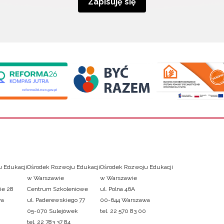
Zapisuję się
 Edukacji
Ośrodek Rozwoju Edukacji
Ośrodek Rozwoju Edukacji
w Warszawie
w Warszawie
ie 28
Centrum Szkoleniowe
ul. Polna 46A
wa
ul. Paderewskiego 77
00-644 Warszawa
05-070 Sulejówek
tel. 22 570 83 00
tel. 22 783 37 84