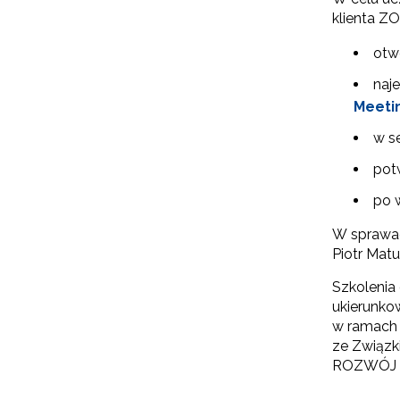
klienta Z
otw
naj
Meeti
w s
potw
po 
W sprawac
Piotr Matu
Szkolenia
ukierunko
w ramach 
ze Związk
ROZWÓJ n