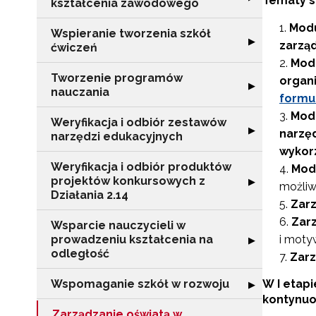
Tematy s
kształcenia zawodowego
Modu
Wspieranie tworzenia szkół
Rozwiń sekcję "
▶
zarzą
ćwiczeń
Mod
Tworzenie programów
organi
Rozwiń sekcję 
▶
nauczania
formu
Mod
Weryfikacja i odbiór zestawów
Rozwiń sekcję "
▶
narzęd
narzędzi edukacyjnych
wykor
Weryfikacja i odbiór produktów
Mod
projektów konkursowych z
Rozwiń sekcję "
▶
możliw
Działania 2.14
Zarz
Zarz
Wsparcie nauczycieli w
prowadzeniu kształcenia na
i moty
Rozwiń sekcję "
▶
odległość
Zarz
Wspomaganie szkół w rozwoju
W I etapi
Rozwiń sekcję 
▶
kontynuow
Zarządzanie oświatą w