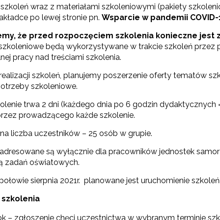
rządzanie oświatą w samorządach – Etap II"
szkoleń wraz z materiałami szkoleniowymi (pakiety szkolen
akładce po lewej stronie pn.
Wsparcie w pandemii COVID-19
I etap projektu (2018–2023)"
emy, że przed rozpoczęciem szkolenia konieczne jest 
 szkoleniowe będą wykorzystywane w trakcie szkoleń przez 
I etap projektu (2016–2018)"
ej pracy nad treściami szkolenia.
Projekty konkursowe"
 realizacji szkoleń, planujemy poszerzenie oferty tematów
potrzeby szkoleniowe.
olenie trwa 2 dni (każdego dnia po 6 godzin dydaktycznych =
przez prowadzącego każde szkolenie.
a liczba uczestników – 25 osób w grupie.
 adresowane są wyłącznie dla pracowników jednostek samorz
cją zadań oświatowych.
połowie sierpnia 2021r. planowane jest uruchomienie szkoleń
 szkolenia
rok – zgłoszenie chęci uczestnictwa w wybranym terminie szk