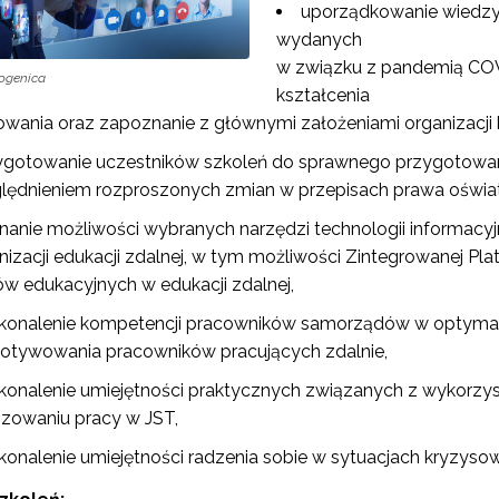
uporządkowanie wiedzy
wydanych
Partnerstwo na rzecz kształcenia zawodowego"
w związku z pandemią COV
ogenica
kształcenia
"Przywództwo"
owania oraz zapoznanie z głównymi założeniami organizacji 
ygotowanie uczestników szkoleń do sprawnego przygotowani
"Pilotażowe wdrożenie modelu SCWEW"
lędnieniem rozproszonych zmian w przepisach prawa oświ
nanie możliwości wybranych narzędzi technologii informacyjn
zkolenia i doradztwo dla kadr edukacji włączającej"
nizacji edukacji zdalnej, w tym możliwości Zintegrowanej Pl
w edukacyjnych w edukacji zdalnej,
Szkolenia i doradztwo dla kadr poradnictwa psychologiczno-pedagogiczne
konalenie kompetencji pracowników samorządów w optymali
otywowania pracowników pracujących zdalnie,
konalenie umiejętności praktycznych związanych z wykorzys
worzenie e-materiałów dydaktycznych do kształcenia ogólnego – Etap I, II i 
nizowaniu pracy w JST,
konalenie umiejętności radzenia sobie w sytuacjach kryzyso
"Tworzenie e-zasobów do kształcenia zawodowego"