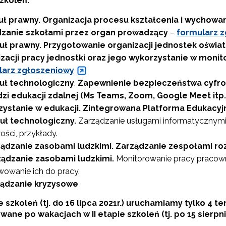
zkoleń:
ł prawny.
Organizacja procesu kształcenia i wychowan
Wspieranie tworzenia szkół ćwiczeń"
dzanie szkołami przez organ prowadzący
–
formularz 
uł prawny.
Przygotowanie organizacji jednostek oświat
zacji pracy jednostki oraz jego wykorzystanie w moni
"Tworzenie programów nauczania"
larz zgłoszeniowy
uł technologiczny
.
Zapewnienie bezpieczeństwa cyfrow
Weryfikacja i odbiór zestawów narzędzi edukacyjnych"
zi edukacji zdalnej (Ms Teams, Zoom, Google Meet itp.
zystanie w edukacji. Zintegrowana Platforma Edukacyj
uł technologiczny.
Zarządzanie usługami informatycznymi
Weryfikacja i odbiór produktów projektów konkursowych z Działania 2.14"
ości, przykłady.
ądzanie zasobami ludzkimi. Zarządzanie zespołami r
ądzanie zasobami ludzkimi.
Monitorowanie pracy pracow
wowanie ich do pracy.
Wsparcie nauczycieli w prowadzeniu kształcenia na odległość"
ądzanie kryzysowe
e szkoleń (tj. do 16 lipca 2021r.) uruchamiamy tylko 4 tem
"Wspomaganie szkół w rozwoju"
ane po wakacjach w II etapie szkoleń (tj. po 15 sierp