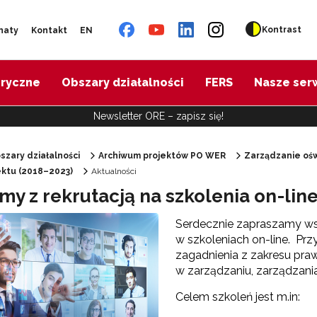
Kontrast
naty
Kontakt
EN
oryczne
Obszary działalności
FERS
Nasze ser
Newsletter ORE – zapisz się!
szary działalności
Archiwum projektów PO WER
Zarządzanie ośw
jektu (2018–2023)
Aktualności
"Diagnoza psychologiczno-pedagogiczna"
my z rekrutacją na szkolenia on-l
Serdecznie zapraszamy w
"Doradztwo zawodowe – przygotowanie trenerów"
w szkoleniach on-line. Pr
zagadnienia z zakresu praw
w zarządzaniu, zarządzani
"Efektywne doradztwo edukacyjno-zawodowe"
Celem szkoleń jest m.in:
 "Opracowanie modelu SCWEW"