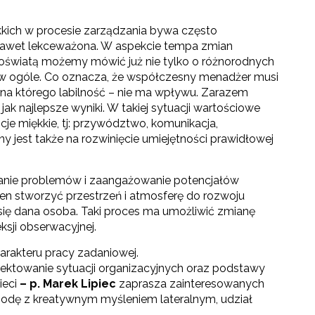
kkich w procesie zarządzania bywa często
 nawet lekceważona. W aspekcie tempa zmian
oświatą możemy mówić już nie tylko o różnorodnych
ą w ogóle. Co oznacza, że współczesny menadżer musi
 na którego labilność – nie ma wpływu. Zarazem
k najlepsze wyniki. W takiej sytuacji wartościowe
je miękkie, tj: przywództwo, komunikacja,
y jest także na rozwinięcie umiejętności prawidłowej
wanie problemów i zaangażowanie potencjałów
ien stworzyć przestrzeń i atmosferę do rozwoju
go"
się dana osoba. Taki proces ma umożliwić zmianę
sji obserwacyjnej.
rakteru pracy zadaniowej.
III"
jektowanie sytuacji organizacyjnych oraz podstawy
ieci
– p. Marek Lipiec
zaprasza zainteresowanych
ygodę z kreatywnym myśleniem lateralnym, udział