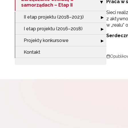
Praca w 
Zwiń sekcję "Za
▶
samorządach – Etap II
Sieci real
II etap projektu (2018–2023)
Rozwiń sekcję "I
▶
z aktywno
W
w „realu”
cel
I etap projektu (2016–2018)
Rozwiń sekcję "
▶
Serdeczn
Projekty konkursowe
Rozwiń sekcję "
▶
Kontakt
Opublikow