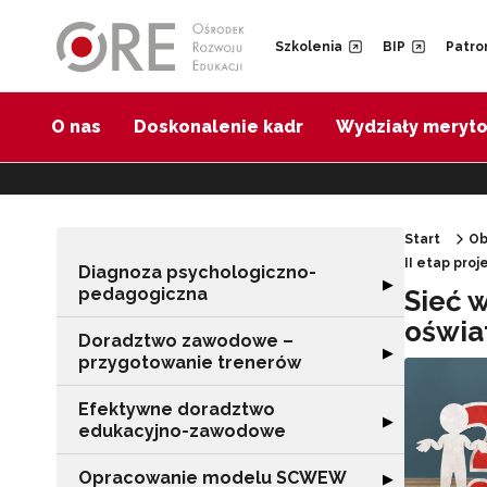
Przejdź do Nawigacji
Przejdź do stopki
Przejdź do treści artykułu
Szkolenia
BIP
Patro
O nas
Doskonalenie kadr
Wydziały meryt
Start
Ob
II etap pro
Diagnoza psychologiczno-
Rozwiń sekcję 
▶
pedagogiczna
Sieć 
oświa
Doradztwo zawodowe –
Rozwiń sekcję 
▶
przygotowanie trenerów
Efektywne doradztwo
Rozwiń sekcję 
▶
edukacyjno-zawodowe
Opracowanie modelu SCWEW
Rozwiń sekcję
▶