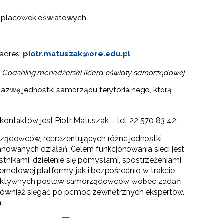
i placówek oświatowych.
 adres:
piotr.matuszak@ore.edu.pl
–
Coaching menedżerski lidera oświaty samorządowej
i nazwę jednostki samorządu terytorialnego, którą
ontaktów jest Piotr Matuszak – tel. 22 570 83 42.
ządowców, reprezentujących różne jednostki
anowanych działań. Celem funkcjonowania sieci jest
ikami, dzielenie się pomysłami, spostrzeżeniami
rnetowej platformy, jak i bezpośrednio w trakcie
proaktywnych postaw samorządowców wobec zadań
ą również sięgać po pomoc zewnętrznych ekspertów.
.