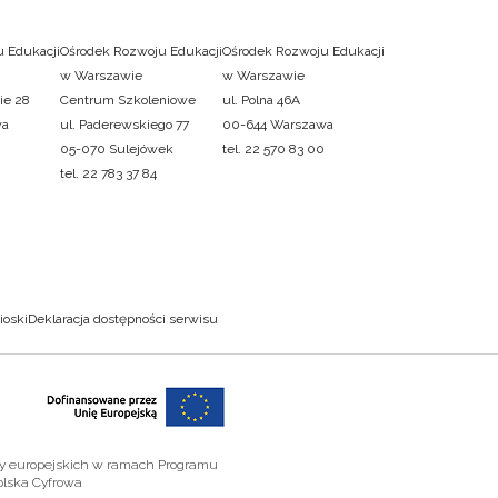
 Edukacji
Ośrodek Rozwoju Edukacji
Ośrodek Rozwoju Edukacji
w Warszawie
w Warszawie
ie 28
Centrum Szkoleniowe
ul. Polna 46A
wa
ul. Paderewskiego 77
00-644 Warszawa
05-070 Sulejówek
tel. 22 570 83 00
tel. 22 783 37 84
ioski
Deklaracja dostępności serwisu
zy europejskich w ramach Programu
olska Cyfrowa