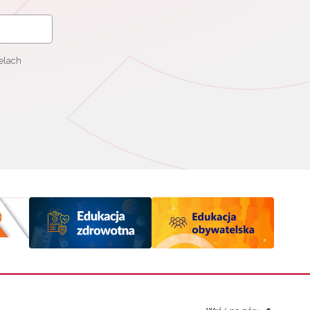
elach