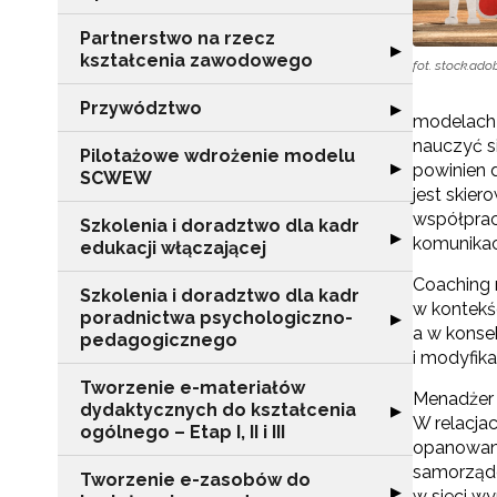
Partnerstwo na rzecz
Rozwiń sekcję "
▶
kształcenia zawodowego
fot. stock.ad
Przywództwo
Rozwiń sekcję 
▶
modelach 
nauczyć s
Pilotażowe wdrożenie modelu
Rozwiń sekcję 
▶
powinien 
SCWEW
jest skier
współprac
Szkolenia i doradztwo dla kadr
Rozwiń sekcję "S
▶
komunikacj
edukacji włączającej
Coaching 
Szkolenia i doradztwo dla kadr
w kontekśc
poradnictwa psychologiczno-
Rozwiń sekcję "
▶
a w konse
pedagogicznego
i modyfik
Tworzenie e-materiałów
Menadżer 
dydaktycznych do kształcenia
Rozwiń sekcję "T
▶
W relacja
ogólnego – Etap I, II i III
opanowania
samorządo
Tworzenie e-zasobów do
Rozwiń sekcję 
▶
w sieci w