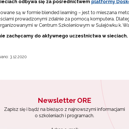
sieciach odbywa się za pośrednictwem
platformy Dosk
rządzanie oświatą w samorządach – Etap II"
izowane są w formie blended learning – jest to mieszana met
I etap projektu (2018–2023)"
ściami prowadzonymi zdalnie za pomocą komputera. Dlatego 
yrażam zgodę na przetwarzanie moich danych osobowych przez ORE w
 organizowanymi w Centrum Szkoleniowym w Sulejówku k. War
ach marketingowych.
I etap projektu (2016–2018)"
ie zachęcamy do aktywnego uczestnictwa w sieciach.
Zapisuję się
Projekty konkursowe"
ano: 3.12.2020
Newsletter ORE
Zapisz się i bądź na bieżąco z najnowszymi informacjami
o szkoleniach i programach.