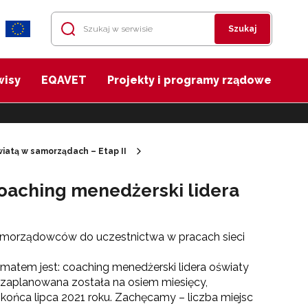
Szukaj
wisy
EQAVET
Projekty i programy rządowe
iatą w samorządach – Etap II
oaching menedżerski lidera
morządowców do uczestnictwa w pracach sieci
tematem jest: coaching menedżerski lidera oświaty
i zaplanowana została na osiem miesięcy,
o końca lipca 2021 roku. Zachęcamy – liczba miejsc