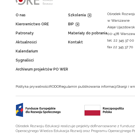
Ośrodek Rozwoju
O nas
Szkolenia
w Warszawie
Kierownictwo ORE
BIP
Aleje Ujazdowsk
Patronaty
Materiały do pobrania
00-478 Warsza
tel. 22 345 37 00
Aktualności
Kontakt
fax 22 345 37 70
Kalendarium
Sygnaliści
Archiwum projektów PO WER
Polityka prywatności
RODO
Regulamin publikowania informacji
Skargi i wn
Ośrodek Rozwoju Edukacji realizuje projekty dofinansowane z fundus
Operacyjnego Wiedza Edukacja Rozwój oraz Programu Operacyjnego P