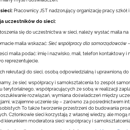
sieci:
Pracownicy JST nadzorujący organizację pracy szkół 
Wspieranie tworzenia szkół ćwiczeń"
a uczestników do sieci:
oszenia się do uczestnictwa w sieci, należy wysłać maila na
"Tworzenie programów nauczania"
emacie maila wskazać:
Sieć współpracy dla samorządowców 
Weryfikacja i odbiór zestawów narzędzi edukacyjnych"
eści maila podać: imię i nazwisko, mail, telefon kontaktowy 
o reprezentujecie.
 rekrutacji do sieci, osobą odpowiedzialną i uprawnioną do k
Weryfikacja i odbiór produktów projektów konkursowych z Działania 2.14"
amy, że sieć współpracy i samokształcenia to zespół samor
 terytorialnego, współpracujących ze sobą w realizacji zapl
oszukiwanie rozwiązań, wymiana doświadczeń między uczestn
Wsparcie nauczycieli w prowadzeniu kształcenia na odległość"
ewsletter ORE
cjami, wzajemne uczenie się – zarówno za pośrednictwem inte
sobistych To także tworzenie przestrzeni do budowania 
isz się i bądź na bieżąco z najnowszymi informacjami
ch. Członkowie sieci korzystają z własnej wiedzy, ale mog
"Wspomaganie szkół w rozwoju"
zkoleniach i programach.
od kierunkiem moderatora sieci współpracy i samokształcenia
es e-mail: