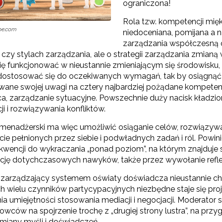
ograniczona!
Rola tzw. kompetencji mię
Partnerstwo na rzecz kształcenia zawodowego"
obe.com
niedoceniana, pomijana a
zarządzania współczesną 
"Przywództwo"
czy stylach zarządzania, ale o strategii zarządzania zmian
ię funkcjonować w nieustannie zmieniającym się środowisku,
"Pilotażowe wdrożenie modelu SCWEW"
dostosować się do oczekiwanych wymagań, tak by osiągnąć ja
owane swojej uwagi na cztery najbardziej pożądane kompetenc
a, zarządzanie sytuacyjne. Powszechnie duży nacisk kładzion
zkolenia i doradztwo dla kadr edukacji włączającej"
i i rozwiązywania konfliktów.
menadżerski ma więc umożliwić osiąganie celów, rozwiązy
ie pełnionych przez siebie i podwładnych zadań i ról. Powin
Szkolenia i doradztwo dla kadr poradnictwa psychologiczno-pedagogiczne
kwencji do wykraczania „ponad poziom”, na którym znajduje 
ację dotychczasowych nawyków, także przez wywołanie reflek
zarządzający systemem oświaty doświadcza nieustannie cha
worzenie e-materiałów dydaktycznych do kształcenia ogólnego – Etap I, II i 
ch wielu czynników partycypacyjnych niezbędne staje się pro
 umiejętności stosowania mediacji i negocjacji. Moderator s
wców na spojrzenie trochę z „drugiej strony lustra”, na prz
"Tworzenie e-zasobów do kształcenia zawodowego"
ymiany myśli i doświadczeń.