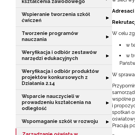
kształcenia zawodowego
Adresaci 
Wspieranie tworzenia szkół
Rozwiń sekcję "
▶
ćwiczeń
Rekrutacj
Tworzenie programów
W celu zgł
Rozwiń sekcję 
▶
nauczania
w t
Weryfikacja i odbiór zestawów
Rozwiń sekcję "
w tr
▶
narzędzi edukacyjnych
Państw
Weryfikacja i odbiór produktów
W sprawach
projektów konkursowych z
Rozwiń sekcję "
▶
Działania 2.14
Przypomin
samorządu
Wsparcie nauczycieli w
wspólne p
prowadzeniu kształcenia na
Rozwiń sekcję "
▶
N
i propozy
odległość
spotkań o
Zap
oświatowy
Wspomaganie szkół w rozwoju
Rozwiń sekcję 
▶
o s
Pracują p
Adr
Zarządzanie oświatą w