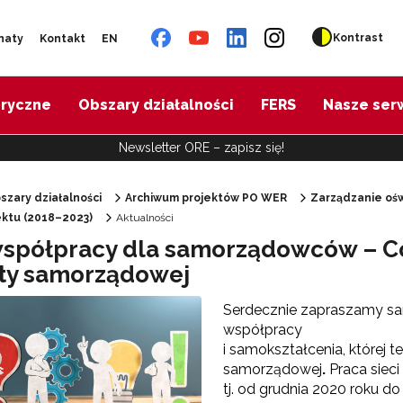
Kontrast
naty
Kontakt
EN
oryczne
Obszary działalności
FERS
Nasze ser
Newsletter ORE – zapisz się!
szary działalności
Archiwum projektów PO WER
Zarządzanie ośw
jektu (2018–2023)
Aktualności
"Diagnoza psychologiczno-pedagogiczna"
współpracy dla samorządowców – C
ty samorządowej
"Doradztwo zawodowe – przygotowanie trenerów"
Serdecznie zapraszamy sa
współpracy
"Efektywne doradztwo edukacyjno-zawodowe"
i samokształcenia, której 
samorządowej
.
Praca siec
tj. od grudnia 2020 roku d
 "Opracowanie modelu SCWEW"