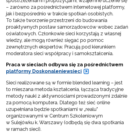
spostrzeżeniami i propozycjami, wzajemne uczenie się
– zarówno za pośrednictwem internetowej platformy,
jak i bezpośrednio w trakcie spotkań osobistych.
To także tworzenie przestrzeni do budowania
proaktywnych postaw samorządowców wobec zadań
oświatowych. Członkowie sieci korzystają z własnej
Newsletter ORE
wiedzy, ale mogą również sięgać po pomoc
zewnętrznych ekspertów. Pracują pod kierunkiem
Zapisz się i bądź na bieżąco z najnowszymi
moderatora sieci współpracy i samokształcenia.
informacjami
o szkoleniach i programach.
Praca w sieciach odbywa się za pośrednictwem
Adres e-mail:
platformy Doskonaleniewsieci
Sieci realizowane są w formie blended learning – jest
to mieszana metoda kształcenia, łącząca tradycyjne
Wyrażam zgodę na przetwarzanie moich danych
metody nauki z aktywnościami prowadzonymi zdalnie
osobowych przez ORE w celach marketingowych.
za pomocą komputera. Dlatego też sieć online
uzupełniana będzie spotkaniami w „realu”
Zapisuję się
organizowanymi w Centrum Szkoleniowym
w Sulejówku k. Warszawy (odbędą się dwa spotkania
w ramach sieci).