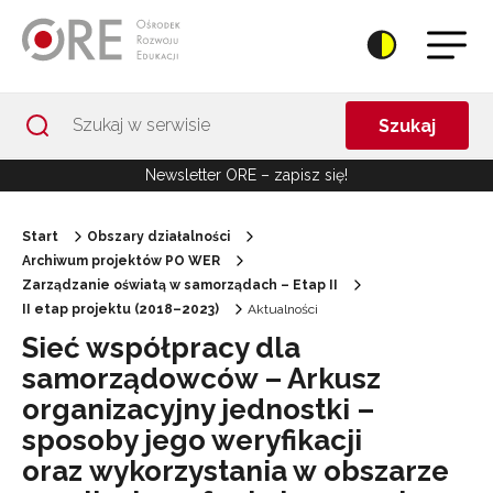
Przejdź do Nawigacji
Przejdź do stopki
Przejdź do treści artykułu
Szukaj
Newsletter ORE – zapisz się!
Start
Obszary działalności
Archiwum projektów PO WER
Zarządzanie oświatą w samorządach – Etap II
II etap projektu (2018–2023)
Aktualności
Sieć współpracy dla
samorządowców – Arkusz
organizacyjny jednostki –
sposoby jego weryfikacji
oraz wykorzystania w obszarze