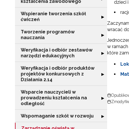
kształcenia zawodowego
dzieci 
racj
Wspieranie tworzenia szkół
Rozwiń sekcję "
▶
ćwiczeń
Zaczynamy 
wracać do
Tworzenie programów
Rozwiń sekcję 
▶
nauczania
Jednocześ
w ramach 
Weryfikacja i odbiór zestawów
które zam
Rozwiń sekcję "
▶
narzędzi edukacyjnych
Lok
Weryfikacja i odbiór produktów
projektów konkursowych z
Rozwiń sekcję "
Mat
▶
Działania 2.14
Wsparcie nauczycieli w
Opublikow
prowadzeniu kształcenia na
Rozwiń sekcję "
▶
N
Zmodyfiko
odległość
Zap
Wspomaganie szkół w rozwoju
Rozwiń sekcję 
▶
o s
Adr
Zarządzanie oświatą w