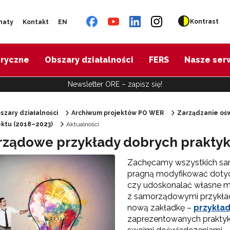
Kontrast
naty
Kontakt
EN
oryczne
Obszary działalności
FERS
Nasze ser
Newsletter ORE – zapisz się!
szary działalności
Archiwum projektów PO WER
Zarządzanie ośw
jektu (2018–2023)
Aktualności
"Diagnoza psychologiczno-pedagogiczna"
ządowe przykłady dobrych praktyk
Zachęcamy wszystkich sa
"Doradztwo zawodowe – przygotowanie trenerów"
pragną modyfikować dotyc
czy udoskonalać własne m
z samorządowymi przykład
"Efektywne doradztwo edukacyjno-zawodowe"
nową zakładkę –
przykład
zaprezentowanych praktyk 
 "Opracowanie modelu SCWEW"