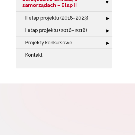
Zwiń sekcję "Za
▶
samorządach – Etap II
II etap projektu (2018–2023)
Rozwiń sekcję "I
▶
W
cel
I etap projektu (2016–2018)
Rozwiń sekcję "
▶
Projekty konkursowe
Rozwiń sekcję "
▶
Kontakt