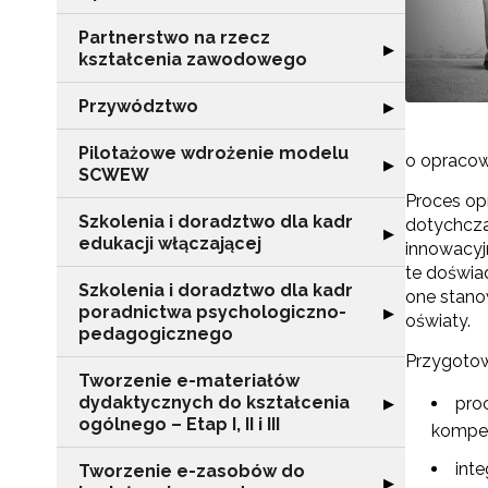
Partnerstwo na rzecz
Rozwiń sekcję "
▶
kształcenia zawodowego
Przywództwo
Rozwiń sekcję 
▶
Pilotażowe wdrożenie modelu
o opracow
Rozwiń sekcję 
▶
SCWEW
Proces op
Szkolenia i doradztwo dla kadr
dotychcza
Rozwiń sekcję "S
▶
edukacji włączającej
innowacyj
te doświa
Szkolenia i doradztwo dla kadr
one stano
poradnictwa psychologiczno-
Rozwiń sekcję "
▶
oświaty.
pedagogicznego
Przygotow
Tworzenie e-materiałów
dydaktycznych do kształcenia
Rozwiń sekcję "T
pro
▶
ogólnego – Etap I, II i III
kompet
int
Tworzenie e-zasobów do
Rozwiń sekcję 
▶