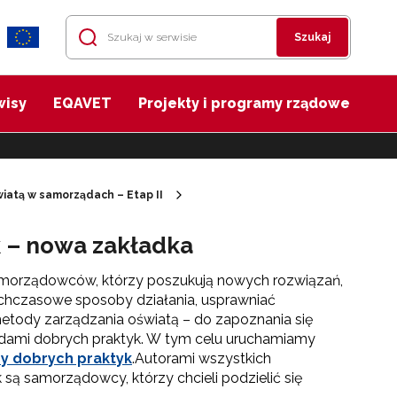
Szukaj
wisy
EQAVET
Projekty i programy rządowe
iatą w samorządach – Etap II
 – nowa zakładka
morządowców, którzy poszukują nowych rozwiązań,
hczasowe sposoby działania, usprawniać
etody zarządzania oświatą – do zapoznania się
ami dobrych praktyk. W tym celu uruchamiamy
y dobrych praktyk
.
Autorami wszystkich
są samorządowcy, którzy chcieli podzielić się