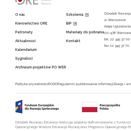
Ośrodek Rozwoju
O nas
Szkolenia
w Warszawie
Kierownictwo ORE
BIP
Aleje Ujazdowsk
Patronaty
Materiały do pobrania
00-478 Warsza
tel. 22 345 37 00
Aktualności
Kontakt
fax 22 345 37 70
Kalendarium
Sygnaliści
Archiwum projektów PO WER
Polityka prywatności
RODO
Regulamin publikowania informacji
Skargi i wn
Ośrodek Rozwoju Edukacji realizuje projekty dofinansowane z fundus
Operacyjnego Wiedza Edukacja Rozwój oraz Programu Operacyjnego P