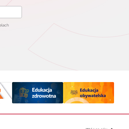
elach