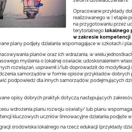
swoimi doświadczeniami.
Opracowane przykłady dob
Partnerstwo na rzecz kształcenia zawodowego"
realizowanego w I etapie p
na przygotowaniu przez uc
"Przywództwo"
terytorialnego
lokalnego 
w zakresie kompetencji
ane plany podjęły działania wspomagające w szkołach i pl
"Pilotażowe wdrożenie modelu SCWEW"
racowywania planów oraz ich wdrażania, w wielu jednostkach
sowego myślenia o lokalnej oświacie, udoskonaleniem wła
zkolenia i doradztwo dla kadr edukacji włączającej"
nych rozwiązań, usprawnił i/lub doprowadził do modyfikacji
dczenia samorządów w formie opisów przykładów dobrych 
wić podpowiedź dla innych samorządów, podejmujących dzia
Szkolenia i doradztwo dla kadr poradnictwa psychologiczno-pedagogiczne
ane opisy dobrych praktyk dotyczą następujących zakresó
worzenie e-materiałów dydaktycznych do kształcenia ogólnego – Etap I, II i 
cesu wdrożenia planu rozwoju oświaty/ lub planu wspomaga
encji kluczowych uczniów (innowacyjne działania podjęte w r
egracji środowiska lokalnego na rzecz edukacji (przykłady d
"Tworzenie e-zasobów do kształcenia zawodowego"