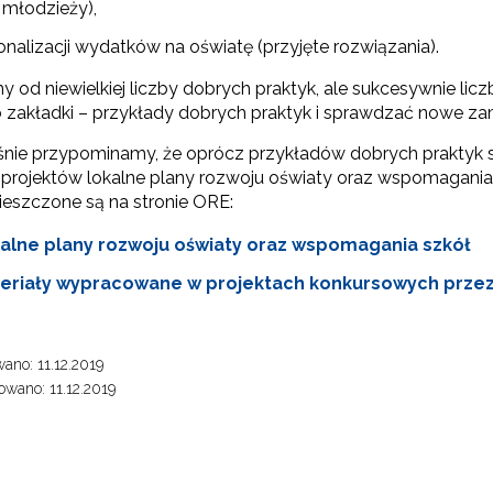
i młodzieży),
onalizacji wydatków na oświatę (przyjęte rozwiązania).
Wspieranie tworzenia szkół ćwiczeń"
od niewielkiej liczby dobrych praktyk, ale sukcesywnie licz
 zakładki – przykłady dobrych praktyk i sprawdzać nowe za
"Tworzenie programów nauczania"
nie przypominamy, że oprócz przykładów dobrych prakty
projektów lokalne plany rozwoju oświaty oraz wspomagania 
ieszczone są na stronie ORE:
Weryfikacja i odbiór zestawów narzędzi edukacyjnych"
alne plany rozwoju oświaty oraz wspomagania szkół
Weryfikacja i odbiór produktów projektów konkursowych z Działania 2.14"
eriały wypracowane w projektach konkursowych przez 
ano: 11.12.2019
Wsparcie nauczycieli w prowadzeniu kształcenia na odległość"
ewsletter ORE
wano: 11.12.2019
isz się i bądź na bieżąco z najnowszymi informacjami
"Wspomaganie szkół w rozwoju"
zkoleniach i programach.
es e-mail: