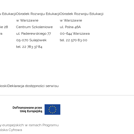
 Edukacji
Ośrodek Rozwoju Edukacji
Ośrodek Rozwoju Edukacji
w Warszawie
w Warszawie
ie 28
Centrum Szkoleniowe
ul. Polna 46A
wa
ul. Paderewskiego 77
00-644 Warszawa
05-070 Sulejówek
tel. 22 570 83 00
tel. 22 783 37 84
ioski
Deklaracja dostępności serwisu
zy europejskich w ramach Programu
olska Cyfrowa