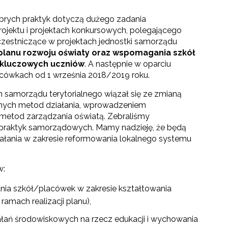
rych praktyk dotyczą dużego zadania
rojektu i projektach konkursowych, polegającego
zestniczące w projektach jednostki samorządu
planu rozwoju oświaty oraz wspomagania szkół
 kluczowych uczniów
. A następnie w oparciu
acówkach od 1 września 2018/2019 roku.
 samorządu terytorialnego wiązał się ze zmianą
snych metod działania, wprowadzeniem
 metod zarządzania oświatą. Zebraliśmy
praktyk samorządowych. Mamy nadzieję, że będą
łania w zakresie reformowania lokalnego systemu
go"
w:
III"
nia szkół/placówek w zakresie kształtowania
amach realizacji planu),
ziałań środowiskowych na rzecz edukacji i wychowania