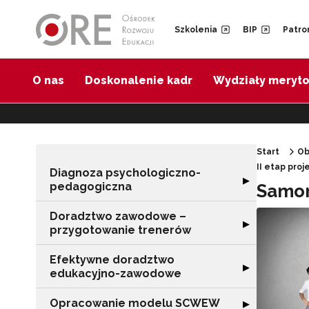
Przejdź do Nawigacji
Przejdź do stopki
Przejdź do treści artykułu
Szkolenia
BIP
Patro
O nas
Doskonalenie kadr
Wydziały meryt
Start
Ob
II etap pro
Diagnoza psychologiczno-
Rozwiń sekcję 
▶
pedagogiczna
Samor
Doradztwo zawodowe –
Rozwiń sekcję 
▶
przygotowanie trenerów
Efektywne doradztwo
Rozwiń sekcję 
▶
edukacyjno-zawodowe
Opracowanie modelu SCWEW
Rozwiń sekcję
▶