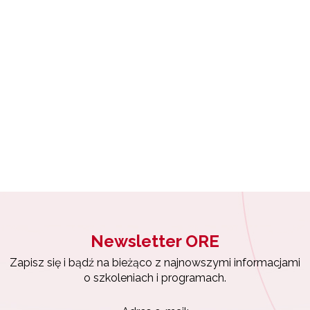
rządzanie oświatą w samorządach – Etap II"
I etap projektu (2018–2023)"
yrażam zgodę na przetwarzanie moich danych osobowych przez ORE w
ach marketingowych.
I etap projektu (2016–2018)"
Zapisuję się
Projekty konkursowe"
Newsletter ORE
Zapisz się i bądź na bieżąco z najnowszymi informacjami
o szkoleniach i programach.