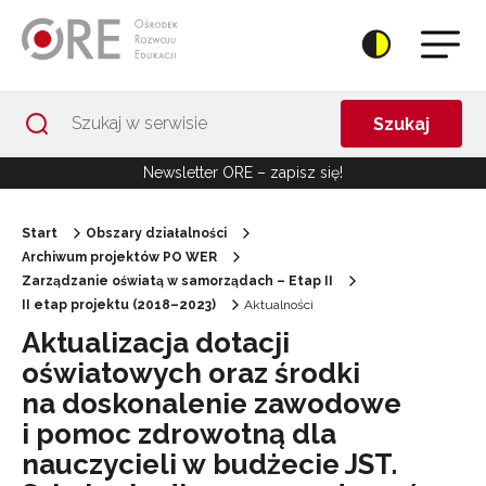
Przejdź do Nawigacji
Przejdź do stopki
Przejdź do treści artykułu
Szukaj
Newsletter ORE – zapisz się!
Start
Obszary działalności
Archiwum projektów PO WER
Zarządzanie oświatą w samorządach – Etap II
II etap projektu (2018–2023)
Aktualności
Aktualizacja dotacji
oświatowych oraz środki
na doskonalenie zawodowe
i pomoc zdrowotną dla
nauczycieli w budżecie JST.