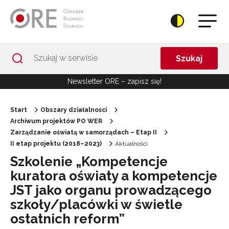
Przejdź do Nawigacji
Przejdź do stopki
Przejdź do treści artykułu
Szukaj
Newsletter ORE – zapisz się!
Start
Obszary działalności
Archiwum projektów PO WER
Zarządzanie oświatą w samorządach – Etap II
II etap projektu (2018–2023)
Aktualności
Szkolenie „Kompetencje
kuratora oświaty a kompetencje
JST jako organu prowadzącego
szkoły/placówki w świetle
ostatnich reform”