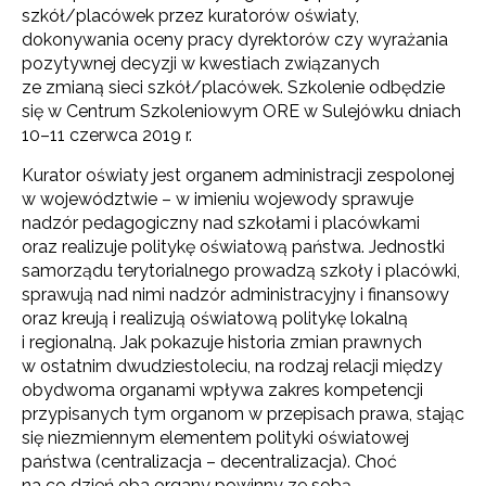
szkół/placówek przez kuratorów oświaty,
dokonywania oceny pracy dyrektorów czy wyrażania
pozytywnej decyzji w kwestiach związanych
ze zmianą sieci szkół/placówek. Szkolenie odbędzie
się w Centrum Szkoleniowym ORE w Sulejówku dniach
10–11 czerwca 2019 r.
Kurator oświaty jest organem administracji zespolonej
w województwie – w imieniu wojewody sprawuje
nadzór pedagogiczny nad szkołami i placówkami
oraz realizuje politykę oświatową państwa. Jednostki
samorządu terytorialnego prowadzą szkoły i placówki,
sprawują nad nimi nadzór administracyjny i finansowy
oraz kreują i realizują oświatową politykę lokalną
i regionalną. Jak pokazuje historia zmian prawnych
w ostatnim dwudziestoleciu, na rodzaj relacji między
obydwoma organami wpływa zakres kompetencji
przypisanych tym organom w przepisach prawa, stając
się niezmiennym elementem polityki oświatowej
państwa (centralizacja – decentralizacja). Choć
na co dzień oba organy powinny ze sobą