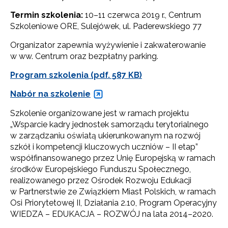
Termin szkolenia:
10–11 czerwca 2019 r., Centrum
Szkoleniowe ORE, Sulejówek, ul. Paderewskiego 77
Organizator zapewnia wyżywienie i zakwaterowanie
w ww. Centrum oraz bezpłatny parking.
Program szkolenia (pdf. 587 KB)
Nabór na szkolenie
Szkolenie organizowane jest w ramach projektu
„Wsparcie kadry jednostek samorządu terytorialnego
w zarządzaniu oświatą ukierunkowanym na rozwój
szkół i kompetencji kluczowych uczniów – II etap”
współfinansowanego przez Unię Europejską w ramach
Newsletter ORE
środków Europejskiego Funduszu Społecznego,
realizowanego przez Ośrodek Rozwoju Edukacji
Zapisz się i bądź na bieżąco z najnowszymi
informacjami
w Partnerstwie ze Związkiem Miast Polskich, w ramach
o szkoleniach i programach.
Osi Priorytetowej II, Działania 2.10, Program Operacyjny
WIEDZA – EDUKACJA – ROZWÓJ na lata 2014–2020.
Adres e-mail: