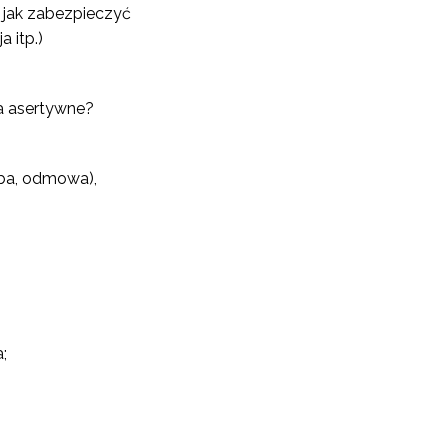
 jak zabezpieczyć
 itp.)
ia asertywne?
śba, odmowa),
;