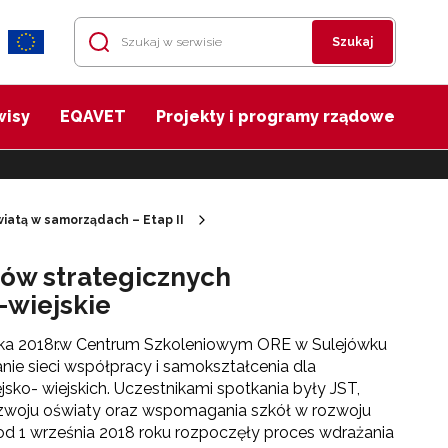
Szukaj
wisy
EQAVET
Projekty i programy rządowe
iatą w samorządach – Etap II
nów strategicznych
-wiejskie
ika 2018r.w Centrum Szkoleniowym ORE w Sulejówku
nie sieci współpracy i samokształcenia dla
ko- wiejskich.
Uczestnikami spotkania były JST,
ozwoju oświaty oraz wspomagania szkół w rozwoju
od 1 września 2018 roku rozpoczęły proces wdrażania