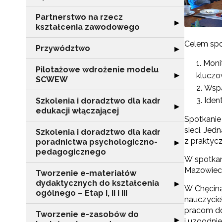
Partnerstwo na rzecz
Rozwiń sekcję "
▶
kształcenia zawodowego
Celem spo
Przywództwo
Rozwiń sekcję 
▶
Moni
Pilotażowe wdrożenie modelu
Rozwiń sekcję 
kluczo
▶
SCWEW
Wspa
Iden
Szkolenia i doradztwo dla kadr
Rozwiń sekcję "S
▶
edukacji włączającej
Spotkanie
sieci. Je
Szkolenia i doradztwo dla kadr
z praktyc
poradnictwa psychologiczno-
Rozwiń sekcję "
▶
pedagogicznego
W spotkan
Mazowieck
Tworzenie e-materiałów
dydaktycznych do kształcenia
Rozwiń sekcję "T
▶
W Chęcina
ogólnego – Etap I, II i III
nauczycie
pracom d
Tworzenie e-zasobów do
Rozwiń sekcję 
▶
i uzgodni