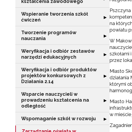
kształcenia zawodowego
Pszczyna 
Wspieranie tworzenia szkół
kompetenc
Rozwiń sekcję "
▶
ćwiczeń
na których
powiatu p
Tworzenie programów
Rozwiń sekcję 
▶
nauczania
W Makowie
nauczycie
Weryfikacja i odbiór zestawów
szkołami 
Rozwiń sekcję "
▶
narzędzi edukacyjnych
przez lok
Weryfikacja i odbiór produktów
Miasto Sk
projektów konkursowych z
Rozwiń sekcję "
▶
działania 
Działania 2.14
którymi o
harmonog
Wsparcie nauczycieli w
prowadzeniu kształcenia na
Rozwiń sekcję "
▶
Miasto Ha
odległość
infrastru
w mieście
Wspomaganie szkół w rozwoju
Rozwiń sekcję 
▶
Zagadnien
Zarządzanie oświatą w