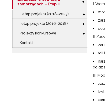
Zwiń sekcję "Za
▶
Wdro
samorządach – Etap II
mon
II etap projektu (2018–2023)
Rozwiń sekcję "I
▶
zar
I etap projektu (2016–2018)
Rozwiń sekcję "
▶
dob
Projekty konkursowe
Rozwiń sekcję "
▶
Zarz
Kontakt
zar
rol
nar
do dzia
Mode
zas
kryt
war
N