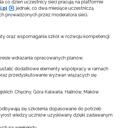
co dzień uczestnicy sieci pracują na platformie
.pl
, jednak, co dwa miesiące uczestniczą
ch prowadzonych przez moderatora sieci.
iaty oraz wspomagania szkół w rozwoju kompetencji
kresie wdrażania opracowanych planów.
z ustalić dodatkowe elementy współpracy w ramach
ji oraz przedyskutowanie wyzwań wiążących się
go"
skich: Chęciny, Góra Kalwaria, Halinów, Maków
III"
 odbywają się szkolenia dopasowane do potrzeb
 przyrost wiedzy uczniów uzyskiwany dzięki zadawanym
wych na weekendy.