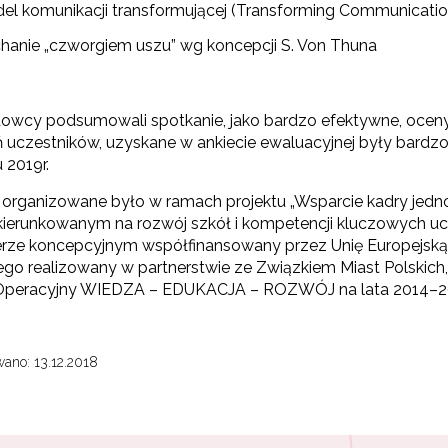
el komunikacji transformującej (Transforming Communicatio
chanie „czworgiem uszu” wg koncepcji S. Von Thuna
wcy podsumowali spotkanie, jako bardzo efektywne, oceny 
 uczestników, uzyskane w ankiecie ewaluacyjnej były bardzo
 2019r.
 organizowane było w ramach projektu „Wsparcie kadry jedn
kierunkowanym na rozwój szkół i kompetencji kluczowych uc
erze koncepcyjnym współfinansowany przez Unię Europejsk
o realizowany w partnerstwie ze Związkiem Miast Polskich, w
Operacyjny WIEDZA – EDUKACJA – ROZWÓJ na lata 2014–
ano: 13.12.2018