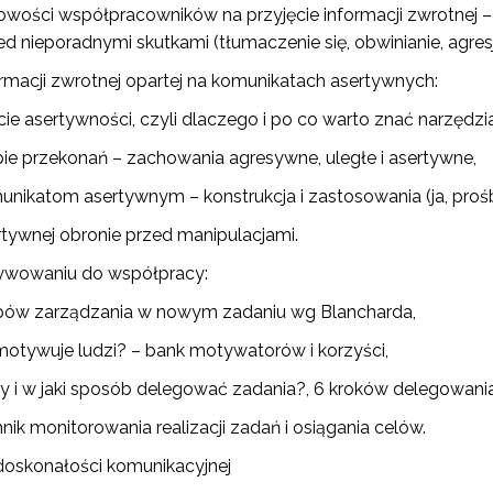
owości współpracowników na przyjęcie informacji zwrotnej –
isz się i bądź na bieżąco z najnowszymi informacjami
ed nieporadnymi skutkami (tłumaczenie się, obwinianie, agresja
zkoleniach i programach.
es e-mail:
rmacji zwrotnej opartej na komunikatach asertywnych:
ocie asertywności, czyli dlaczego i po co warto znać narzędz
ie przekonań – zachowania agresywne, uległe i asertywne,
yrażam zgodę na przetwarzanie moich danych osobowych przez ORE w
ach marketingowych.
unikatom asertywnym – konstrukcja i zastosowania (ja, pro
rtywnej obronie przed manipulacjami.
Zapisuję się
wowaniu do współpracy:
pów zarządzania w nowym zadaniu wg Blancharda,
motywuje ludzi? – bank motywatorów i korzyści,
dy i w jaki sposób delegować zadania?, 6 kroków delegowania
nik monitorowania realizacji zadań i osiągania celów.
doskonałości komunikacyjnej