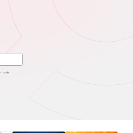
elach