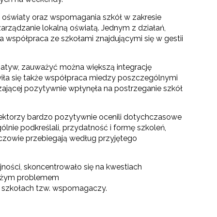
 oświaty oraz wspomagania szkół w zakresie
arządzanie lokalną oświatą. Jednym z działań,
a współpraca ze szkołami znajdującymi się w gestii
cjatyw, zauważyć można większą integrację
rawiła się także współpraca miedzy poszczególnymi
zającej pozytywnie wpłynęła na postrzeganie szkół
ektorzy bardzo pozytywnie ocenili dotychczasowe
lnie podkreślali, przydatność i formę szkoleń,
oczowie przebiegają według przyjętego
jności, skoncentrowało się na kwestiach
 Dużym problemem
w szkołach tzw. wspomagaczy.