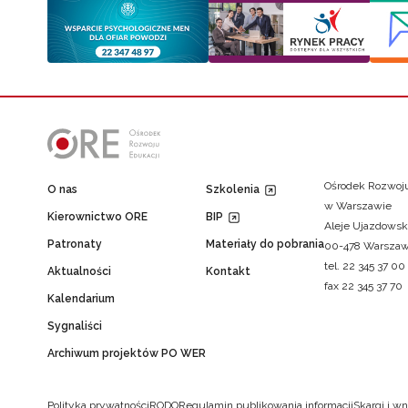
Ośrodek Rozwoju
O nas
Szkolenia
w Warszawie
Kierownictwo ORE
BIP
Aleje Ujazdowsk
Patronaty
Materiały do pobrania
00-478 Warsza
tel. 22 345 37 00
Aktualności
Kontakt
fax 22 345 37 70
Kalendarium
Sygnaliści
Archiwum projektów PO WER
Polityka prywatności
RODO
Regulamin publikowania informacji
Skargi i wn