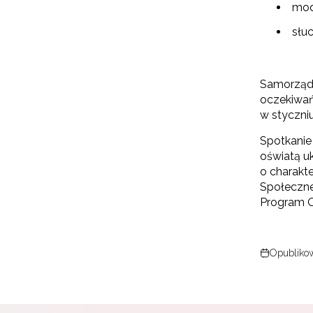
mod
słu
Samorządo
oczekiwań
w styczniu
Spotkanie
oświatą u
o charakt
Społeczneg
Program 
Opublikow