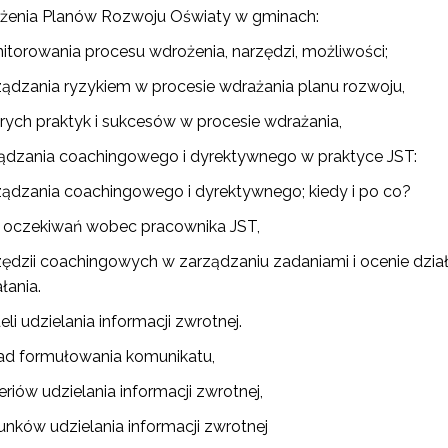
rządzanie oświatą w samorządach – Etap II"
żenia Planów Rozwoju Oświaty w gminach:
itorowania procesu wdrożenia, narzędzi, możliwości;
I etap projektu (2018–2023)"
ządzania ryzykiem w procesie wdrażania planu rozwoju,
I etap projektu (2016–2018)"
rych praktyk i sukcesów w procesie wdrażania,
Projekty konkursowe"
ądzania coachingowego i dyrektywnego w praktyce JST:
ządzania coachingowego i dyrektywnego; kiedy i po co?
i i oczekiwań wobec pracownika JST,
zędzii coachingowych w zarządzaniu zadaniami i ocenie dział
łania.
li udzielania informacji zwrotnej.
ad formułowania komunikatu,
eriów udzielania informacji zwrotnej,
unków udzielania informacji zwrotnej
ewsletter ORE