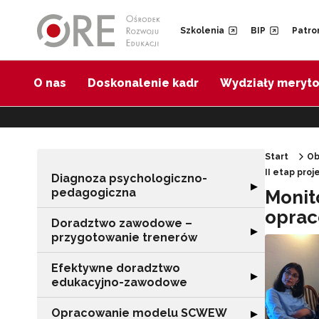
Przejdź do Nawigacji
Przejdź do stopki
Przejdź do treści artykułu
Szkolenia
BIP
Patro
O nas
Doskonalenie kadr
Wydziały meryt
Start
Ob
II etap pro
Diagnoza psychologiczno-
Rozwiń sekcję 
▶
pedagogiczna
Monit
oprac
Doradztwo zawodowe –
Rozwiń sekcję 
▶
przygotowanie trenerów
Efektywne doradztwo
Rozwiń sekcję 
▶
edukacyjno-zawodowe
Opracowanie modelu SCWEW
Rozwiń sekcję
▶