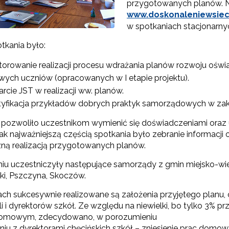
przygotowanych planów. Na 
www.doskonaleniewsieci
Partnerstwo na rzecz kształcenia zawodowego"
w spotkaniach stacjonarny
tkania było:
"Przywództwo"
torowanie realizacji procesu wdrażania planów rozwoju ośw
"Pilotażowe wdrożenie modelu SCWEW"
wych uczniów (opracowanych w I etapie projektu).
rcie JST w realizacji ww. planów.
tyfikacja przykładów dobrych praktyk samorządowych w za
zkolenia i doradztwo dla kadr edukacji włączającej"
 pozwoliło uczestnikom wymienić się doświadczeniami ora
dnak najważniejszą częścią spotkania było zebranie informac
zną realizacją przygotowanych planów.
Szkolenia i doradztwo dla kadr poradnictwa psychologiczno-pedagogiczne
iu uczestniczyły następujące samorządy z gmin miejsko-wiej
i, Pszczyna, Skoczów.
worzenie e-materiałów dydaktycznych do kształcenia ogólnego – Etap I, II i 
ch sukcesywnie realizowane są założenia przyjętego planu,
li i dyrektorów szkół. Ze względu na niewielki, bo tylko 3%
omowym, zdecydowano, w porozumieniu
"Tworzenie e-zasobów do kształcenia zawodowego"
eniu z dyrektorami chęcińskich szkół – zniesienie prac domo