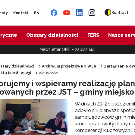
Kontrast
naty
Kontakt
EN
oryczne
Obszary działalności
FERS
Nasze ser
Newsletter ORE – zapisz się!
szary działalności
Archiwum projektów PO WER
Zarządzanie ośw
jektu (2018–2023)
Aktualności
"Diagnoza psychologiczno-pedagogiczna"
orujemy i wspieramy realizację pla
owanych przez JST – gminy miejsko
"Doradztwo zawodowe – przygotowanie trenerów"
W dniach 23-24 październ
odbyło się pierwsze spotka
"Efektywne doradztwo edukacyjno-zawodowe"
samorządowców gmin miejs
które opracowały plany r
kompetencji kluczowych i 
 "Opracowanie modelu SCWEW"