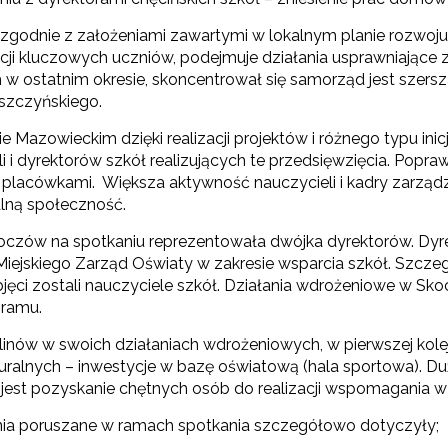
zgodnie z założeniami zawartymi w lokalnym planie rozwoju
ji kluczowych uczniów, podejmuje działania usprawniające z
Wspieranie tworzenia szkół ćwiczeń"
 w ostatnim okresie, skoncentrował się samorząd jest szersz
szczyńskiego.
"Tworzenie programów nauczania"
 Mazowieckim dzięki realizacji projektów i różnego typu ini
li i dyrektorów szkół realizujących te przedsięwzięcia. Pop
i placówkami. Większa aktywność nauczycieli i kadry zarząd
Weryfikacja i odbiór zestawów narzędzi edukacyjnych"
alną społeczność.
oczów na spotkaniu reprezentowała dwójka dyrektorów. Dyr
Weryfikacja i odbiór produktów projektów konkursowych z Działania 2.14"
Miejskiego Zarząd Oświaty w zakresie wsparcia szkół. Szczegó
bjęci zostali nauczyciele szkół. Działania wdrożeniowe w Sk
ramu.
Wsparcie nauczycieli w prowadzeniu kształcenia na odległość"
linów w swoich działaniach wdrożeniowych, w pierwszej kole
kturalnych – inwestycje w bazę oświatową (hala sportowa).
 jest pozyskanie chętnych osób do realizacji wspomagania 
"Wspomaganie szkół w rozwoju"
ia poruszane w ramach spotkania szczegółowo dotyczyły;