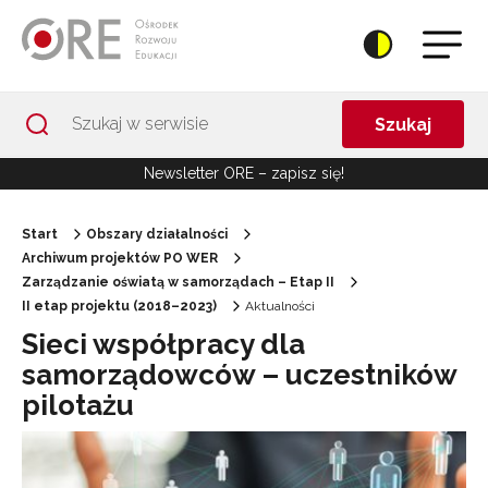
Przejdź do Nawigacji
Przejdź do stopki
Przejdź do treści artykułu
Szukaj
Newsletter ORE – zapisz się!
Start
Obszary działalności
Archiwum projektów PO WER
Zarządzanie oświatą w samorządach – Etap II
II etap projektu (2018–2023)
Aktualności
Sieci współpracy dla
samorządowców – uczestników
pilotażu