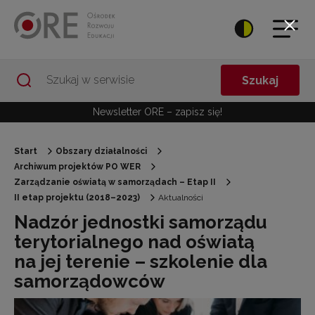
Przejdź do Nawigacji
Przejdź do stopki
Przejdź do treści artykułu
Szukaj
Newsletter ORE – zapisz się!
Start
Obszary działalności
Archiwum projektów PO WER
Zarządzanie oświatą w samorządach – Etap II
II etap projektu (2018–2023)
Aktualności
Nadzór jednostki samorządu
terytorialnego nad oświatą
na jej terenie – szkolenie dla
samorządowców