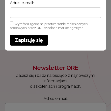
W razie pytań proszę kontaktować się z:
Adres e-mail:
Piotrem Matuszakiem tel. 570-83-42, e-
mail:piotr.matuszak@ore.edu.pl
Wyrażam zgodę na przetwarzanie moich danych
osobowych przez ORE w celach marketingowych.
Opublikowano: 18.04.2018
Udostępnij
Zmodyfikowano: 8.05.2018
Zapisuję się
Newsletter ORE
Zapisz się i bądź na bieżąco z najnowszymi
informacjami
o szkoleniach i programach.
Adres e-mail: