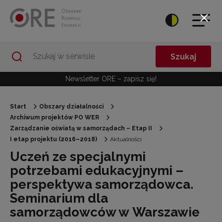
Przejdź do Nawigacji
Przejdź do stopki
Przejdź do treści artykułu
Szukaj
Newsletter ORE – zapisz się!
Start
Obszary działalności
Archiwum projektów PO WER
Zarządzanie oświatą w samorządach – Etap II
I etap projektu (2016–2018)
Aktualności
Uczeń ze specjalnymi
potrzebami edukacyjnymi –
perspektywa samorządowca.
Seminarium dla
samorządowców w Warszawie