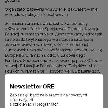
godzina.
Organizator zapewnia wyżywienie i zakwaterowanie
w hotelu w pokojach 2-osobowych.
Seminarium organizowane jest we współpracy
z Wydziałem Potrzeb Specjalnych Ośrodka Rozwoju
Edukacji, w ramach projektu „Wsparcie kadry jednostek
samorządu terytorialnego w zarządzaniu oświatą
ukierunkowanym na rozwój szkół i kompetencji
kluczowych uczniów” współfinansowanego przez Unię
Europejską w ramach środków Europejskiego
Funduszu Społecznego, realizowanego przez Ośrodek
rozwoju Edukacji w Partnerstwie ze Związkiem Miast
Polskich, w ramach Osi Priorytetowej II, Działania 2.10,
Program Operacyjny WIEDZA – EDUKACJA –
ROZWÓJ na lata 2014–2020.
Newsletter ORE
Program seminarium (pdf. 151 KB)
Zapisz się i bądź na bieżąco z najnowszymi
informacjami
Rekrutacja na seminarium
o szkoleniach i programach.