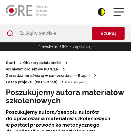
Przejdź do Nawigacji
Przejdź do stopki
Przejdź do treści artykułu
Szukaj
Newsletter ORE – zapisz się!
Start
Obszary działalności
Archiwum projektów PO WER
Zarządzanie oświatą w samorządach – Etap II
I etap projektu (2016–2018)
Poszukujemy
Poszukujemy autora materiałów
szkoleniowych
Poszukujemy autora/zespołu autorów
do opracowania materiałów szkoleniowych
w postaci przewodnika metodycznego