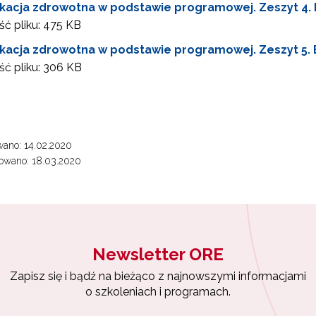
kacja zdrowotna w podstawie programowej. Zeszyt 4. B
Materiały do pobrania"
ć pliku:
475 KB
kacja zdrowotna w podstawie programowej. Zeszyt 5. B
ć pliku:
306 KB
ewsletter ORE
isz się i bądź na bieżąco z najnowszymi informacjami
zkoleniach i programach.
ano: 14.02.2020
es e-mail:
owano: 18.03.2020
yrażam zgodę na przetwarzanie moich danych osobowych przez ORE w
ach marketingowych.
Newsletter ORE
Zapisuję się
Zapisz się i bądź na bieżąco z najnowszymi informacjami
o szkoleniach i programach.