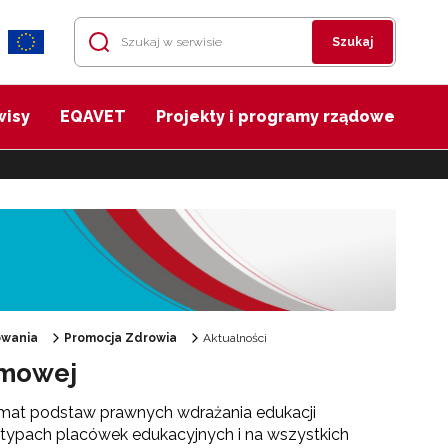
Szukaj
wisy
EQAVET
Projekty i programy rządowe
owania
Promocja Zdrowia
Aktualności
amowej
 temat podstaw prawnych wdrażania edukacji
typach placówek edukacyjnych i na wszystkich