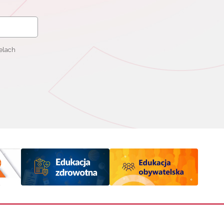
elach