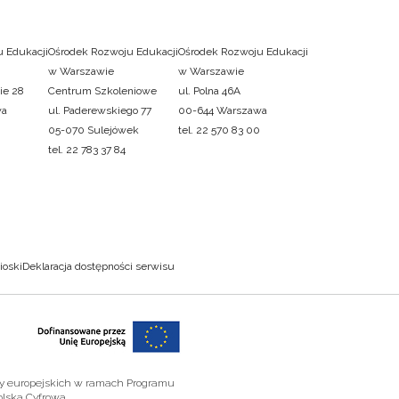
 Edukacji
Ośrodek Rozwoju Edukacji
Ośrodek Rozwoju Edukacji
w Warszawie
w Warszawie
ie 28
Centrum Szkoleniowe
ul. Polna 46A
wa
ul. Paderewskiego 77
00-644 Warszawa
05-070 Sulejówek
tel. 22 570 83 00
tel. 22 783 37 84
ioski
Deklaracja dostępności serwisu
zy europejskich w ramach Programu
olska Cyfrowa