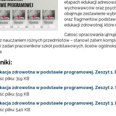
etapach edukacji adresowan
wychowawców oraz psych
"Programy"
obejmuje zestawienie wy
oraz fragmentów podstaw
edukacji zdrowotnej, które 
Całość opracowania ujmuje
z nauczaniem różnych przedmiotów – stanowi zatem komple
cji zadań pracowników szkół podstawowych, liceów ogólnoks
a.
niki:
Edukacja zdrowotna"
kacja zdrowotna w podstawie programowej. Zeszyt 1. Pr
ć pliku:
319 KB
"Rekomendowane programy profilaktyczne"
kacja zdrowotna w podstawie programowej. Zeszyt 2. S
ć pliku:
519 KB
Programy i projekty Wydziału"
kacja zdrowotna w podstawie programowej. Zeszyt 3.
ć pliku:
540 KB
"Program wychowawczo-profilaktyczny szkoły"