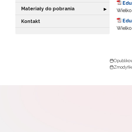
Edu
Materiały do pobrania
Rozwiń sekcję "
▶
Wielkoś
Edu
Kontakt
Wielkoś
N
Zap
o s
Opublikow
Adr
Zmodyfik
W
cel