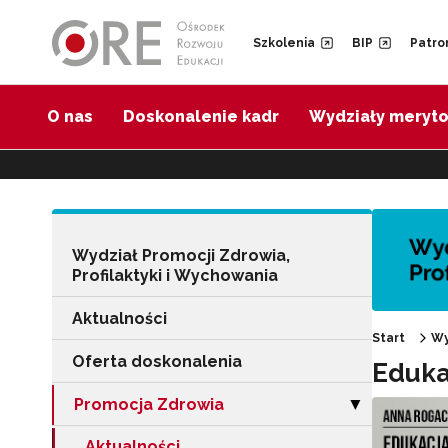
Przejdź do Nawigacji
Przejdź do stopki
Przejdź do treści artykułu
Szkolenia
BIP
Patro
O nas
Doskonalenie kadr
Wydziały meryt
Wydział Promocji Zdrowia,
Profilaktyki i Wychowania
Aktualności
Start
Wy
Oferta doskonalenia
Eduka
Promocja Zdrowia
Zwiń sekcję "Pr
▶
Aktualności