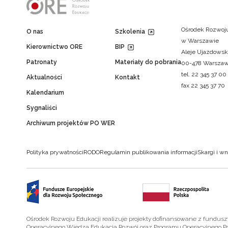
Ośrodek Rozwoju
O nas
Szkolenia
w Warszawie
Kierownictwo ORE
BIP
Aleje Ujazdowsk
Patronaty
Materiały do pobrania
00-478 Warsza
tel. 22 345 37 00
Aktualności
Kontakt
fax 22 345 37 70
Kalendarium
Sygnaliści
Archiwum projektów PO WER
Polityka prywatności
RODO
Regulamin publikowania informacji
Skargi i wn
Ośrodek Rozwoju Edukacji realizuje projekty dofinansowane z fundus
Operacyjnego Wiedza Edukacja Rozwój oraz Programu Operacyjnego P