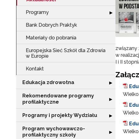
Programy
Rozwiń sekcję 
▶
Bank Dobrych Praktyk
Materiały do pobrania
związany 
Europejska Sieć Szkół dla Zdrowia
w realiza
w Europie
I i II stopni
Kontakt
Załącz
Edukacja zdrowotna
Rozwiń sekcję "
▶
Edu
Wielkoś
Rekomendowane programy
Rozwiń sekcję 
▶
profilaktyczne
Edu
Wielkoś
Programy i projekty Wydziału
Rozwiń sekcję "
▶
Edu
Program wychowawczo-
Wielkoś
Rozwiń sekcję 
▶
profilaktyczny szkoły