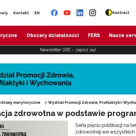
Kontrast
naty
Kontakt
EN
oryczne
Obszary działalności
FERS
Nasze ser
Newsletter ORE – zapisz się!
działy merytoryczne
Wydział Promocji Zdrowia, Profilaktyki i Wych
cja zdrowotna w podstawie progr
omocja Zdrowia"
Seria pięciu publikacji na
zdrowotnej we wszystkich 