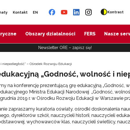
Kontrast
naty
Kontakt
EN
oryczne
Obszary działalności
FERS
Nasze ser
Newsletter ORE – zapisz się!
i niepodległość” – Ośrodek Rozwoju Edukacji
edukacyjną „Godność, wolność i ni
y na konferencję prezentującą grę edukacyjną „Godność, w
edukacyjnego Ministra Edukacji Narodowej „Godność, wolność
17 grudnia 2019 r. w Ośrodku Rozwoju Edukacji w Warszawie pr
nie zapraszamy kuratoria oświaty, ośrodki doskonalenia nauc
lnego, dyrektorów szkół, nauczycieli historii, nauczycieli ed
dstawowej, wychowawców klas, nauczycieli świetlicy, nauczy