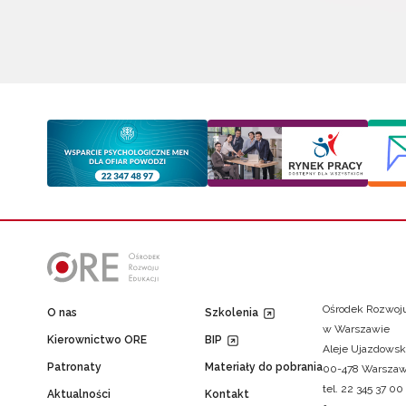
Ośrodek Rozwoju
O nas
Szkolenia
w Warszawie
Kierownictwo ORE
BIP
Aleje Ujazdowsk
Patronaty
Materiały do pobrania
00-478 Warsza
tel. 22 345 37 00
Aktualności
Kontakt