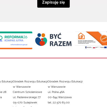
Zapisuję się
 Edukacji
Ośrodek Rozwoju Edukacji
Ośrodek Rozwoju Edukacji
w Warszawie
w Warszawie
ie 28
Centrum Szkoleniowe
ul. Polna 46A
wa
ul. Paderewskiego 77
00-644 Warszawa
05-070 Sulejówek
tel. 22 570 83 00