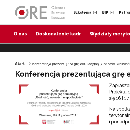
Przejdź do Nawigacji
Przejdź do stopki
Przejdź do treści artykułu
Szkolenia
BIP
Patro
O nas
Doskonalenie kadr
Wydziały meryt
Start
Konferencja prezentująca grę edukacyjną „Godność, wolność 
Konferencja prezentująca grę 
Zapraszam
Projektu 
się 16 i 
Na spotka
terytoria
i ponadpo