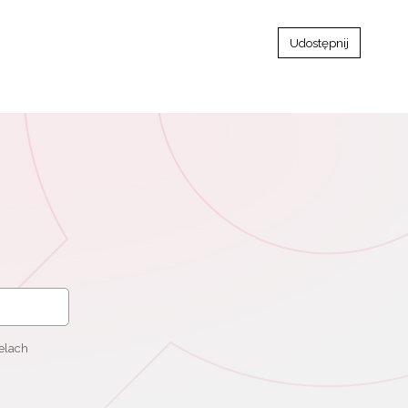
Udostępnij
elach