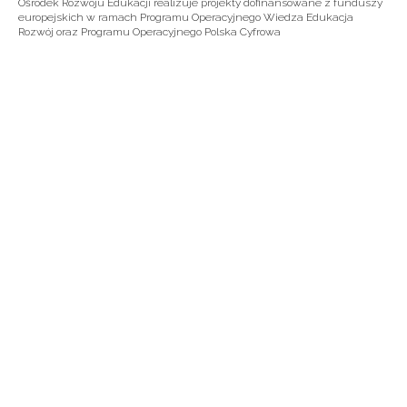
Ośrodek Rozwoju Edukacji realizuje projekty dofinansowane z funduszy
europejskich w ramach Programu Operacyjnego Wiedza Edukacja
Rozwój oraz Programu Operacyjnego Polska Cyfrowa
Newsletter ORE
Zapisz się i bądź na bieżąco z 
o szkoleniach i programach.
Adres e-mail:
Wyrażam zgodę na przetwarzanie 
celach marketingowych.
Zapisuję się