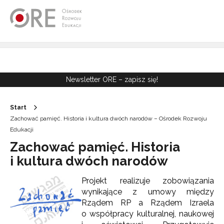
Przejdź do Nawigacji
Przejdź do stopki
Przejdź do treści artykułu
Newsletter ORE – zapisz się!
Start
Zachować pamięć. Historia i kultura dwóch narodów – Ośrodek Rozwoju
Edukacji
Zachować pamięć. Historia
i kultura dwóch narodów
Projekt realizuje zobowiązania
wynikające z umowy między
Rządem RP a Rządem Izraela
o współpracy kulturalnej, naukowej