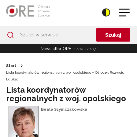
Przejdź do Nawigacji
Przejdź do stopki
Przejdź do treści artykułu
Szukaj
Newsletter ORE – zapisz się!
Start
Lista koordynatorów regionalnych z woj. opolskiego – Ośrodek Rozwoju
Edukacji
Lista koordynatorów
regionalnych z woj. opolskiego
Beata Szymczakowska