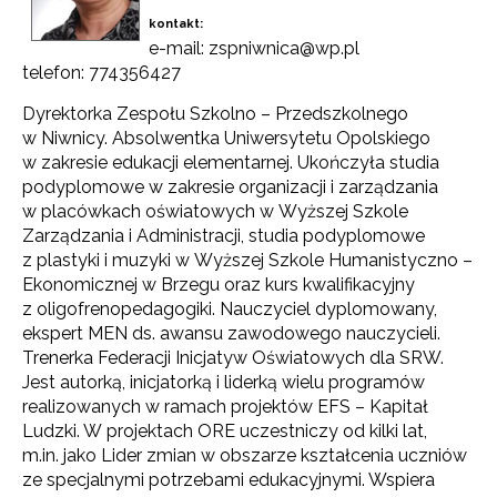
kontakt:
e-mail: zspniwnica@wp.pl
telefon: 774356427
Dyrektorka Zespołu Szkolno – Przedszkolnego
w Niwnicy. Absolwentka Uniwersytetu Opolskiego
w zakresie edukacji elementarnej. Ukończyła studia
podyplomowe w zakresie organizacji i zarządzania
w placówkach oświatowych w Wyższej Szkole
Zarządzania i Administracji, studia podyplomowe
z plastyki i muzyki w Wyższej Szkole Humanistyczno –
Ekonomicznej w Brzegu oraz kurs kwalifikacyjny
z oligofrenopedagogiki. Nauczyciel dyplomowany,
ekspert MEN ds. awansu zawodowego nauczycieli.
Trenerka Federacji Inicjatyw Oświatowych dla SRW.
Jest autorką, inicjatorką i liderką wielu programów
realizowanych w ramach projektów EFS – Kapitał
Ludzki. W projektach ORE uczestniczy od kilki lat,
m.in. jako Lider zmian w obszarze kształcenia uczniów
ze specjalnymi potrzebami edukacyjnymi. Wspiera