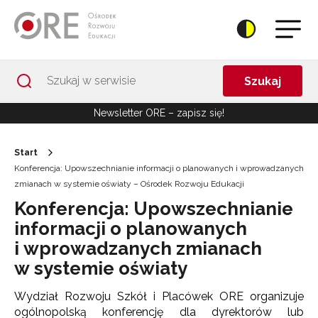
Przejdź do Nawigacji
Przejdź do stopki
Przejdź do treści artykułu
Szukaj
Newsletter ORE – zapisz się!
Start
Konferencja: Upowszechnianie informacji o planowanych i wprowadzanych
zmianach w systemie oświaty – Ośrodek Rozwoju Edukacji
Konferencja: Upowszechnianie
informacji o planowanych
i wprowadzanych zmianach
w systemie oświaty
Wydział Rozwoju Szkół i Placówek ORE organizuje
ogólnopolską konferencję dla dyrektorów lub