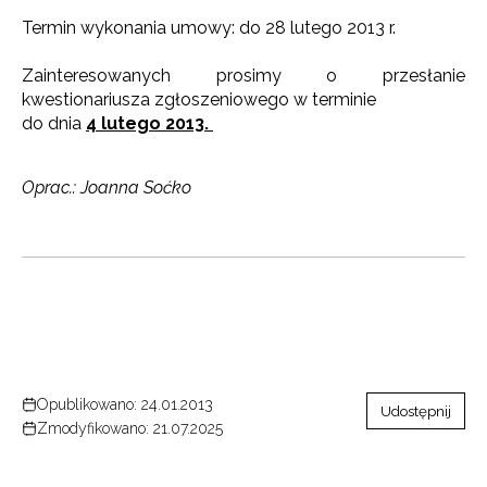
Termin wykonania umowy: do 28 lutego 2013 r.
Newsletter ORE
Zainteresowanych prosimy o przesłanie
Zapisz się i bądź na bieżąco z najnowszymi
kwestionariusza zgłoszeniowego w terminie
informacjami
o szkoleniach i programach.
do dnia
4 lutego 2013.
Adres e-mail:
Oprac.: Joanna Soćko
Wyrażam zgodę na przetwarzanie moich danych
osobowych przez ORE w celach marketingowych.
Zapisuję się
Opublikowano: 24.01.2013
Udostępnij
Zmodyfikowano: 21.07.2025