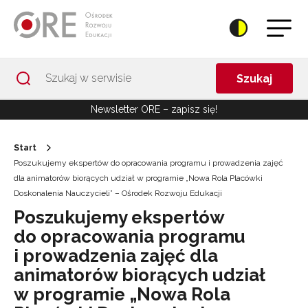
Przejdź do Nawigacji
Przejdź do stopki
Przejdź do treści artykułu
Szukaj
Newsletter ORE – zapisz się!
Start
Poszukujemy ekspertów do opracowania programu i prowadzenia zajęć
dla animatorów biorących udział w programie „Nowa Rola Placówki
Doskonalenia Nauczycieli” – Ośrodek Rozwoju Edukacji
Poszukujemy ekspertów
do opracowania programu
i prowadzenia zajęć dla
animatorów biorących udział
w programie „Nowa Rola