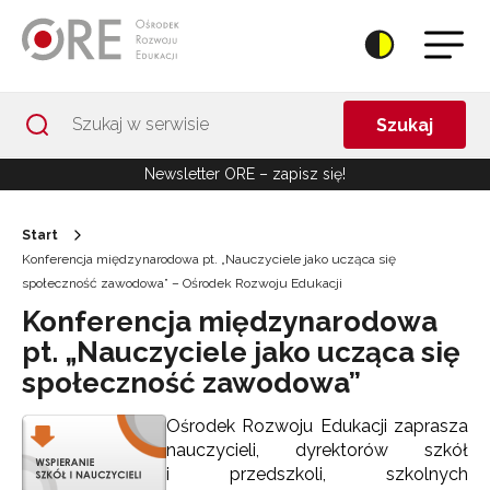
Przejdź do Nawigacji
Przejdź do stopki
Przejdź do treści artykułu
Szukaj
Newsletter ORE – zapisz się!
Start
Konferencja międzynarodowa pt. „Nauczyciele jako ucząca się
społeczność zawodowa” – Ośrodek Rozwoju Edukacji
Konferencja międzynarodowa
pt. „Nauczyciele jako ucząca się
społeczność zawodowa”
Ośrodek Rozwoju Edukacji zaprasza
nauczycieli, dyrektorów szkół
i przedszkoli, szkolnych