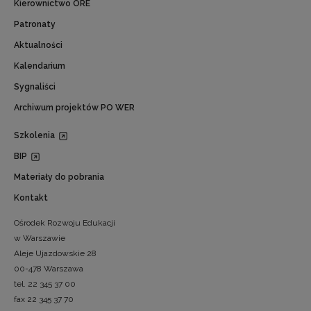
Kierownictwo ORE
Patronaty
Aktualności
Kalendarium
Sygnaliści
Archiwum projektów PO WER
Szkolenia
BIP
Materiały do pobrania
Kontakt
Ośrodek Rozwoju Edukacji
w Warszawie
Aleje Ujazdowskie 28
00-478 Warszawa
tel. 22 345 37 00
fax 22 345 37 70