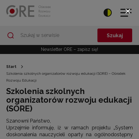
Przejdź do Nawigacji
Przejdź do stopki
Przejdź do treści artykułu
Szukaj
Newsletter ORE – zapisz się!
Start
Szkolenia szkolnych organizatorów rozwoju edukacji (SORE) – Ośrodek
Rozwoju Edukacji
Szkolenia szkolnych
organizatorów rozwoju edukacji
(SORE)
Szanowni Państwo,
Uprzejmie informuję, iż w ramach projektu „System
doskonalenia nauczycieli oparty na ogólnodostępny