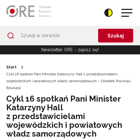
Przejdź do Nawigacji
Przejdź do stopki
Przejdź do treści artykułu
Szukaj
Newsletter ORE – zapisz się!
Start
Cykl 16 spotkań Pani Minister Katarzyny Hall z przedstawicielami
wojewódzkich i powiatowych władz samorządowych – Ośrodek Rozwoju
Edukacji
Cykl 16 spotkań Pani Minister
Katarzyny Hall
z przedstawicielami
wojewódzkich i powiatowych
władz samorządowych