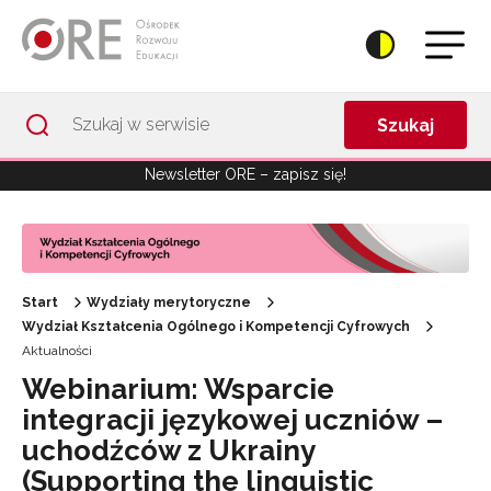
Przejdź do Nawigacji
Przejdź do stopki
Przejdź do treści artykułu
Szukaj
Newsletter ORE – zapisz się!
Start
Wydziały merytoryczne
Wydział Kształcenia Ogólnego i Kompetencji Cyfrowych
Aktualności
Webinarium: Wsparcie
integracji językowej uczniów –
uchodźców z Ukrainy
(Supporting the linguistic