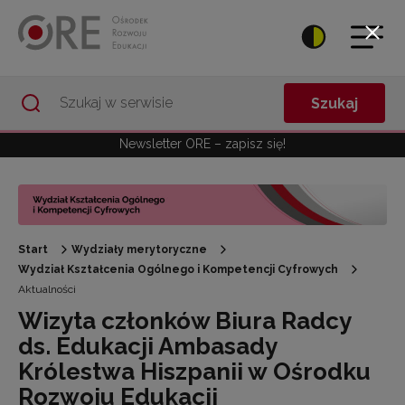
Przejdź do Nawigacji
Przejdź do stopki
Przejdź do treści artykułu
Szukaj
Newsletter ORE – zapisz się!
Start
Wydziały merytoryczne
Wydział Kształcenia Ogólnego i Kompetencji Cyfrowych
Aktualności
Wizyta członków Biura Radcy
ds. Edukacji Ambasady
Królestwa Hiszpanii w Ośrodku
Rozwoju Edukacji