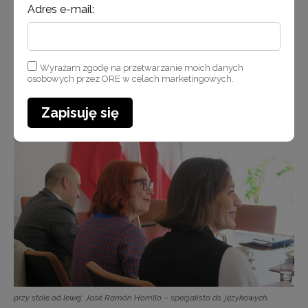
Adres e-mail:
przy stole od lewej: José Ramón Horrillo − specjalista ds. językowych,
Virginia Ron Benoit − specjalistka ds. językowych, Obdulia Taboadela
Álvarez − Radczyni ds. Edukacji Ambasady Hiszpanii w Polsce, Magdalena
Wyrażam zgodę na przetwarzanie moich danych
Claver-Pater − specjalistka i tłumaczka; po prawej stronie: Tomasz Pitucha
osobowych przez ORE w celach marketingowych.
− wicedyrektor ORE, Anna Susek − starsza specjalistka ds. języków
romańskich, Elżbieta Witkowska − kierownik Wydziału Rozwoju
Zapisuję się
Kompetencji Kluczowych
przy stole od lewej: José Ramón Horrillo − specjalista ds. językowych,