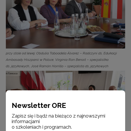
przy stole od lewej: Obdulia Taboadela Álvarez − Radczyni ds. Edukacji
Ambasady Hiszpanii w Polsce, Virginia Ron Benoit − specjalistka
ds. językowych, José Ramón Horrillo − specjalista ds. językowych
Newsletter ORE
Zapisz się i bądź na bieżąco z najnowszymi
informacjami
o szkoleniach i programach.