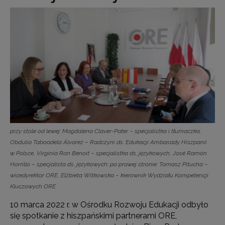
przy stole od lewej: Magdalena Claver-Pater − specjalistka i tłumaczka,
Obdulia Taboadela Álvarez − Radczyni ds. Edukacji Ambasady Hiszpanii
w Polsce, Virginia Ron Benoit − specjalistka ds. językowych, José Ramón
Horrillo − specjalista ds. językowych; po prawej stronie: Tomasz Pitucha −
wicedyrektor ORE, Elżbieta Witkowska − kierownik Wydziału Kompetencji
Kluczowych ORE
10 marca 2022 r. w Ośrodku Rozwoju Edukacji odbyło
się spotkanie z hiszpańskimi partnerami ORE,