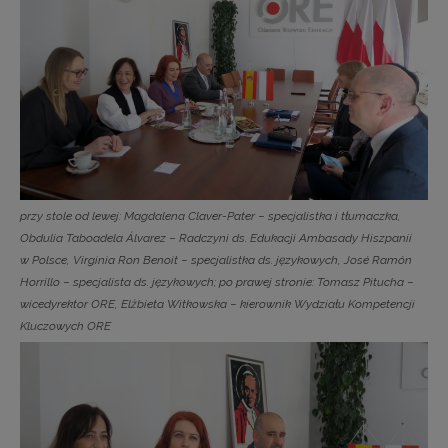
przy stole od lewej: Magdalena Claver-Pater − specjalistka i tłumaczka,
Obdulia Taboadela Álvarez − Radczyni ds. Edukacji Ambasady Hiszpanii
w Polsce, Virginia Ron Benoit − specjalistka ds. językowych, José Ramón
Horrillo − specjalista ds. językowych; po prawej stronie: Tomasz Pitucha −
wicedyrektor ORE, Elżbieta Witkowska − kierownik Wydziału Kompetencji
Kluczowych ORE