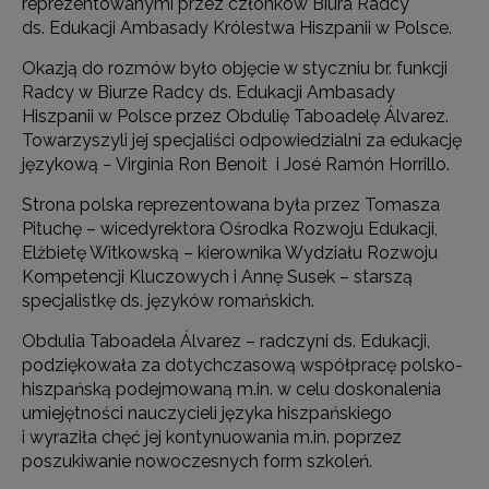
reprezentowanymi przez członków Biura Radcy
ds. Edukacji Ambasady Królestwa Hiszpanii w Polsce.
Okazją do rozmów było objęcie w styczniu br. funkcji
Radcy w Biurze Radcy ds. Edukacji Ambasady
Hiszpanii w Polsce przez Obdulię Taboadelę Álvarez.
Towarzyszyli jej specjaliści odpowiedzialni za edukację
językową − Virginia Ron Benoit i José Ramón Horrillo.
Strona polska reprezentowana była przez Tomasza
Pituchę – wicedyrektora Ośrodka Rozwoju Edukacji,
Elżbietę Witkowską – kierownika Wydziału Rozwoju
Kompetencji Kluczowych i Annę Susek – starszą
specjalistkę ds. języków romańskich.
Obdulia Taboadela Álvarez – radczyni ds. Edukacji,
podziękowała za dotychczasową współpracę polsko-
hiszpańską podejmowaną m.in. w celu doskonalenia
umiejętności nauczycieli języka hiszpańskiego
i wyraziła chęć jej kontynuowania m.in. poprzez
poszukiwanie nowoczesnych form szkoleń.