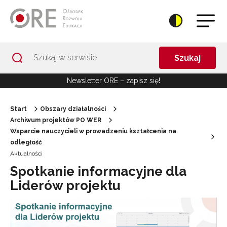
Przejdź do Nawigacji
Przejdź do stopki
Przejdź do treści artykułu
Szukaj
Newsletter ORE – zapisz się!
Start
Obszary działalności
Archiwum projektów PO WER
Wsparcie nauczycieli w prowadzeniu kształcenia na
odległość
Aktualności
Spotkanie informacyjne dla
Liderów projektu