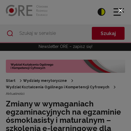
Przejdź do Nawigacji
Przejdź do stopki
Przejdź do treści artykułu
Szukaj
Newsletter ORE – zapisz się!
Start
Wydziały merytoryczne
Wydział Kształcenia Ogólnego i Kompetencji Cyfrowych
Aktualności
Zmiany w wymaganiach
egzaminacyjnych na egzaminie
ósmoklasisty i maturalnym –
szkolenia e-learningowe dla