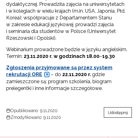
dydaktycznej. Prowadziła zajęcia na uniwersytetach
i w kolegiach w wielu krajach (m.in. USA, Japonia, Płd.
Korea); współpracuje z Departamentem Stanu
w zakresie edukacji językowej, prowadzi zajęcia
i seminaria dla studentów w Polsce (Uniwersytet
Rzeszowski i Opolski).
Webinarium prowadzone będzie w języku angielskim.
Termin:
23.11.2020 r. w godzinach 18.00
–
19.30
Zgłoszenia przyjmowane są przez system
rekrutacji ORE
– do
22.11.2020 r.
gdzie
zamieszczone są: program szkolenia, biogram
prelegentki i inne informacje szczegółowe.
Opublikowano: 9.11.2020
Udostępnij
Zmodyfikowano: 9.11.2020