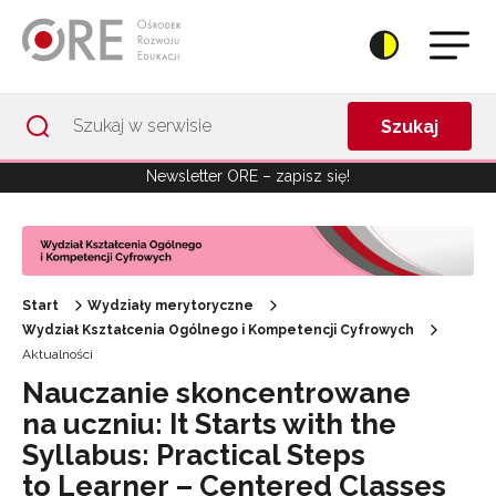
Przejdź do Nawigacji
Przejdź do stopki
Przejdź do treści artykułu
Szukaj
Newsletter ORE – zapisz się!
Start
Wydziały merytoryczne
Wydział Kształcenia Ogólnego i Kompetencji Cyfrowych
Aktualności
Nauczanie skoncentrowane
na uczniu: It Starts with the
Syllabus: Practical Steps
to Learner – Centered Classes