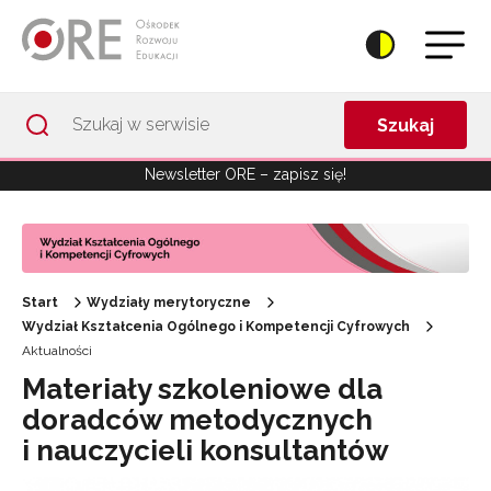
Przejdź do Nawigacji
Przejdź do stopki
Przejdź do treści artykułu
Szukaj
Newsletter ORE – zapisz się!
Start
Wydziały merytoryczne
Wydział Kształcenia Ogólnego i Kompetencji Cyfrowych
Aktualności
Materiały szkoleniowe dla
doradców metodycznych
i nauczycieli konsultantów