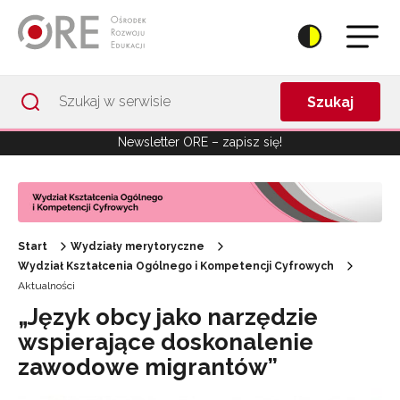
Przejdź do Nawigacji
Przejdź do stopki
Przejdź do treści artykułu
Szukaj
Newsletter ORE – zapisz się!
Start
Wydziały merytoryczne
Wydział Kształcenia Ogólnego i Kompetencji Cyfrowych
Aktualności
„Język obcy jako narzędzie
wspierające doskonalenie
zawodowe migrantów”