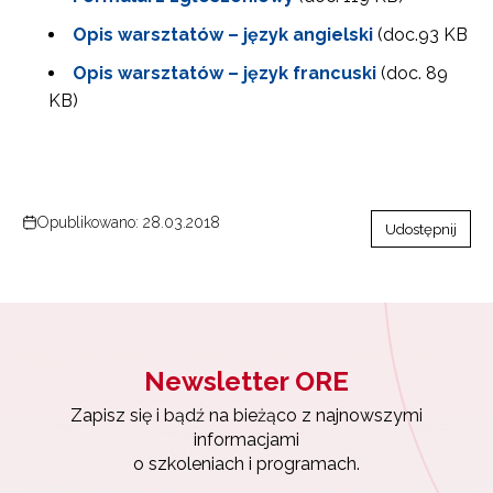
Opis warsztatów – język angielski
(doc.93 KB
Opis warsztatów – język francuski
(doc. 89
KB)
Newsletter ORE
Opublikowano: 28.03.2018
Zapisz się i bądź na bieżąco z najnowszymi
Udostępnij
informacjami
o szkoleniach i programach.
Adres e-mail:
Newsletter ORE
Wyrażam zgodę na przetwarzanie moich danych
osobowych przez ORE w celach marketingowych.
Zapisz się i bądź na bieżąco z najnowszymi
informacjami
Zapisuję się
o szkoleniach i programach.