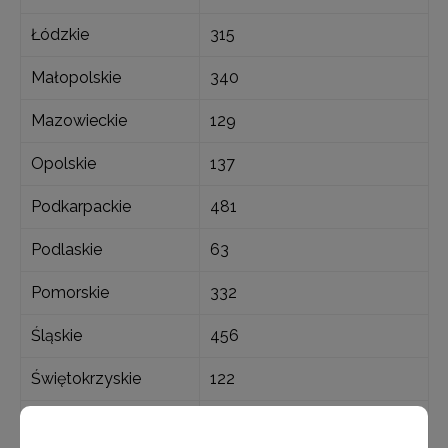
Łódzkie
315
Małopolskie
340
Mazowieckie
129
Opolskie
137
Podkarpackie
481
Podlaskie
63
Pomorskie
332
Śląskie
456
Świętokrzyskie
122
warmińsko-
98
mazurskie