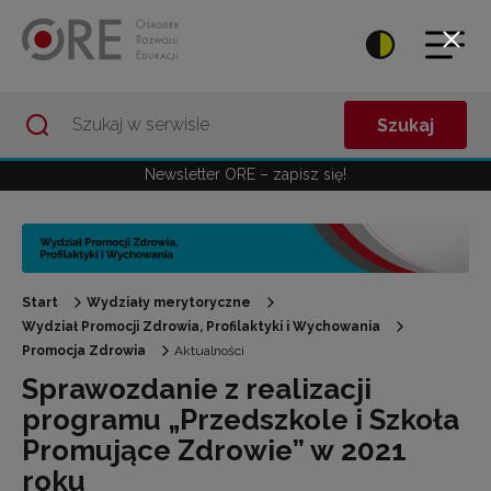
Przejdź do Nawigacji
Przejdź do stopki
Przejdź do treści artykułu
Szukaj
Newsletter ORE – zapisz się!
Start
Wydziały merytoryczne
Wydział Promocji Zdrowia, Profilaktyki i Wychowania
Promocja Zdrowia
Aktualności
Sprawozdanie z realizacji
programu „Przedszkole i Szkoła
Promujące Zdrowie” w 2021
roku