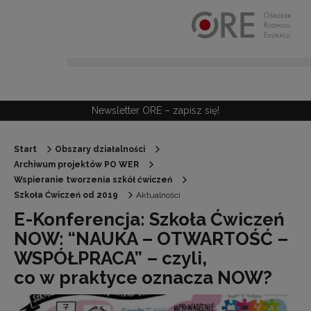
Przejdź do Nawigacji
Przejdź do stopki
Przejdź do treści artykułu
Newsletter ORE – zapisz się!
Start
Obszary działalności
Archiwum projektów PO WER
Wspieranie tworzenia szkół ćwiczeń
Szkoła Ćwiczeń od 2019
Aktualności
E-Konferencja: Szkoła Ćwiczeń
NOW: “NAUKA – OTWARTOŚĆ –
WSPÓŁPRACA” – czyli,
co w praktyce oznacza NOW?