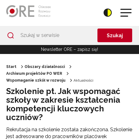
Przejdź do Nawigacji
Przejdź do stopki
Przejdź do treści artykułu
Szukaj
Newsletter ORE – zapisz się!
Start
Obszary działalności
Archiwum projektów PO WER
Wspomaganie szkół w rozwoju
Aktualności
Szkolenie pt. Jak wspomagać
szkoły w zakresie kształcenia
kompetencji kluczowych
uczniów?
Rekrutacja na szkolenie została zakończona. Szkolenie
jest adresowane do pracowników placówek